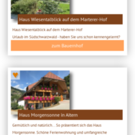
Haus Wiesentalblick auf dem Marterer-Hof
Haus Wiesentalblick auf dem Marterer-Hof
Urlaub im Südschwarzwald - haben Sie uns schon kennengelernt?
zum Bauernhof
♥
Haus Morgensonne in Aitern
Gemütlich und natürlich... So präsentiert sich das Haus
Morgensonne. Schöne Ferienwohnung und umfangreiche