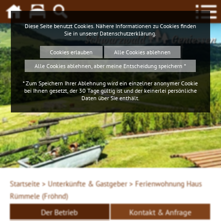
Diese Seite benutzt Cookies. Nähere Informationen zu Cookies finden
Sie in unserer
Datenschutzerklärung
.
Schwarzwald
Geniessen
Cookies erlauben
Alle Cookies ablehnen
Alle Cookies ablehnen, aber meine Entscheidung speichern *
* Zum Speichern Ihrer Ablehnung wird ein einzelner anonymer Cookie
bei Ihnen gesetzt, der 30 Tage gültig ist und der keinerlei persönliche
Daten über Sie enthält.
Startseite >
Unterkünfte & Gastgeber >
Ferienwohnung Haus
Rümmele (Fröhnd)
Der Betrieb
Kontakt & Anfrage