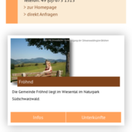
Telefon: 49 (0)7673 1513
> zur Homepage
> direkt Anfragen
Bild: Mit freundlicher Genehmigung der Schwarzwaldregion Belchen
Fröhnd
Die Gemeinde Fröhnd liegt im Wiesental im Naturpark
Südschwarzwald.
Infos
Unterkünfte