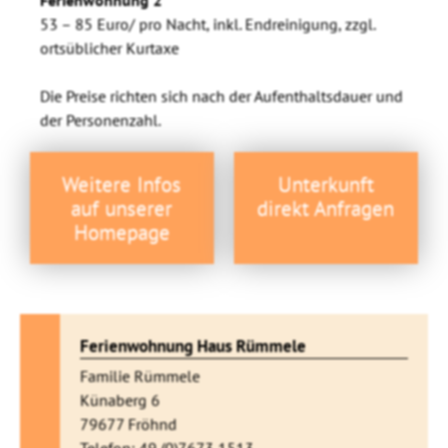
Ferienwohnung 2
53 – 85 Euro/ pro Nacht, inkl. Endreinigung, zzgl.
ortsüblicher Kurtaxe
Die Preise richten sich nach der Aufenthaltsdauer und
der Personenzahl.
Weitere Infos
Unterkunft
auf unserer
direkt Anfragen
Homepage
Ferienwohnung Haus Rümmele
Familie Rümmele
Künaberg 6
79677 Fröhnd