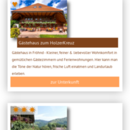
♥
Gästehaus zum HolzerKreuz
Gästehaus in Fröhnd - Kleiner, feiner & liebevoller Wohnkomfort in
gemütlichen Gästezimmern und Ferienwohnungen. Hier kann man
die Töne der Natur hören, frische Luft einatmen und Landurlaub
erleben.
zur Unterkunft
✷✷✷