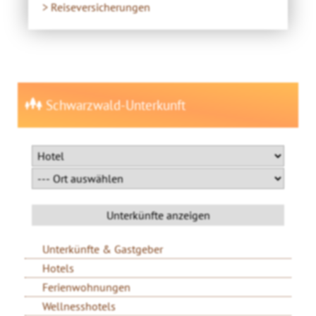
> Reiseversicherungen
Schwarzwald-Unterkunft
Unterkünfte & Gastgeber
Hotels
Ferienwohnungen
Wellnesshotels