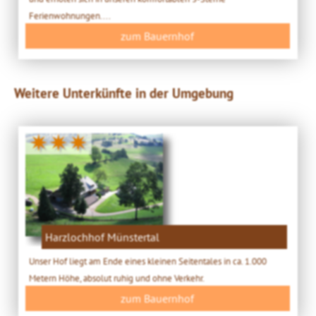
Ferienwohnungen....
zum Bauernhof
Weitere Unterkünfte in der Umgebung
✷✷✷
Harzlochhof Münstertal
Unser Hof liegt am Ende eines kleinen Seitentales in ca. 1.000
Metern Höhe, absolut ruhig und ohne Verkehr.
zum Bauernhof