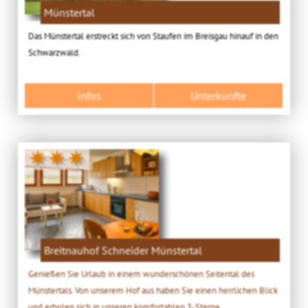
Münstertal
Das Münstertal erstreckt sich von Staufen im Breisgau hinauf in den
Schwarzwald.
Infos
Unterkünfte
✷✷✷
Breitnauhof Schneider Münstertal
Genießen Sie Urlaub in einem wunderschönen Seitental des
Münstertals. Von unserem Hof aus haben Sie einen herrlichen Blick
und erholen sich in unseren komfortablen 3-Sterne