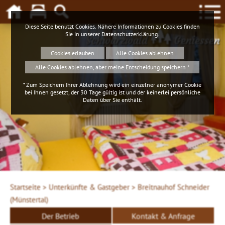
Diese Seite benutzt Cookies. Nähere Informationen zu Cookies finden
Sie in unserer
Datenschutzerklärung
.
Schwarzwald
Geniessen
Cookies erlauben
Alle Cookies ablehnen
Alle Cookies ablehnen, aber meine Entscheidung speichern *
* Zum Speichern Ihrer Ablehnung wird ein einzelner anonymer Cookie
bei Ihnen gesetzt, der 30 Tage gültig ist und der keinerlei persönliche
Daten über Sie enthält.
Startseite >
Unterkünfte & Gastgeber >
Breitnauhof Schneider
(Münstertal)
Der Betrieb
Kontakt & Anfrage