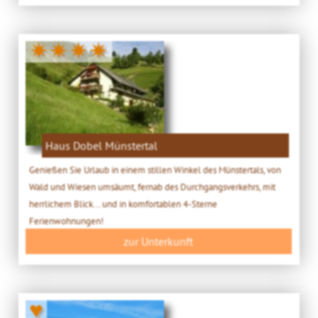
✷✷✷✷
Haus Dobel Münstertal
Genießen Sie Urlaub in einem stillen Winkel des Münstertals, von
Wald und Wiesen umsäumt, fernab des Durchgangsverkehrs, mit
herrlichem Blick... und in komfortablen 4-Sterne
Ferienwohnungen!
zur Unterkunft
♥