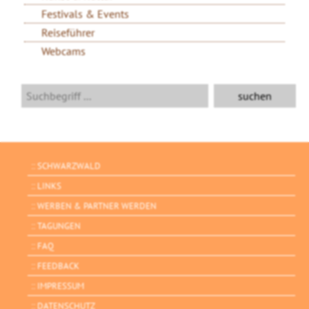
Festivals & Events
Reiseführer
Webcams
SCHWARZWALD
LINKS
WERBEN & PARTNER WERDEN
TAGUNGEN
FAQ
FEEDBACK
IMPRESSUM
DATENSCHUTZ