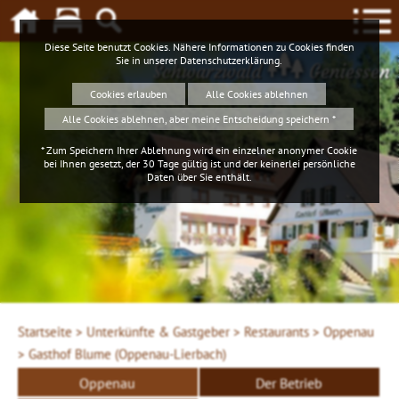
Diese Seite benutzt Cookies. Nähere Informationen zu Cookies finden
Sie in unserer
Datenschutzerklärung
.
Schwarzwald
Geniessen
Cookies erlauben
Alle Cookies ablehnen
Alle Cookies ablehnen, aber meine Entscheidung speichern *
* Zum Speichern Ihrer Ablehnung wird ein einzelner anonymer Cookie
bei Ihnen gesetzt, der 30 Tage gültig ist und der keinerlei persönliche
Daten über Sie enthält.
Startseite >
Unterkünfte & Gastgeber >
Restaurants >
Oppenau
>
Gasthof Blume (Oppenau-Lierbach)
Oppenau
Der Betrieb