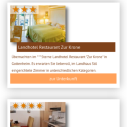
★★★
Landhotel Restaurant Zur Krone
Übernachten im ***Sterne Landhotel Restaurant "Zur Krone" in
Gottenheim. Es erwarten Sie liebevoll, im Landhaus Stil
eingerichtete Zimmer in unterschiedlichen Kategorien.
zur Unterkunft
✷✷✷✷