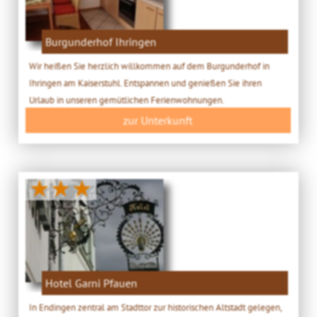
Burgunderhof Ihringen
Wir heißen Sie herzlich willkommen auf dem Burgunderhof in
Ihringen am Kaiserstuhl. Entspannen und genießen Sie ihren
Urlaub in unseren gemütlichen Ferienwohnungen.
zur Unterkunft
★★★
Hotel Garni Pfauen
In Endingen zentral am Stadttor zur historischen Altstadt gelegen,