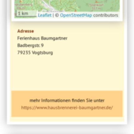
1 km
Leaflet
|
©
OpenStreetMap
contributors
Adresse
Ferienhaus Baumgartner
Badbergstr. 9
79235 Vogtsburg
mehr Informationen finden Sie unter
https://www.hausbrennerei-baumgartner.de/