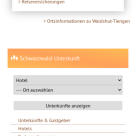
> Reiseversicherungen
> Ortsinformationen zu Waldshut-Tiengen
Schwarzwald-Unterkunft
Unterkünfte & Gastgeber
Hotels