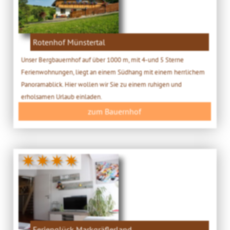
Rotenhof Münstertal
Unser Bergbauernhof auf über 1000 m, mit 4-und 5 Sterne
Ferienwohnungen, liegt an einem Südhang mit einem herrlichem
Panoramablick. Hier wollen wir Sie zu einem ruhigen und
erholsamen Urlaub einladen.
zum Bauernhof
✷✷✷✷
Ferienglück Markgräflerland