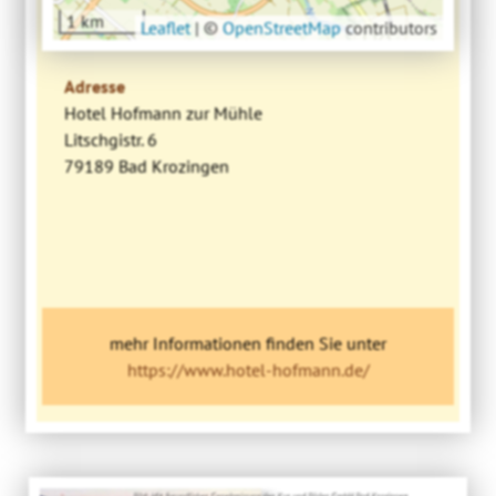
1 km
Leaflet
|
©
OpenStreetMap
contributors
Adresse
Hotel Hofmann zur Mühle
Litschgistr. 6
79189 Bad Krozingen
mehr Informationen finden Sie unter
https://www.hotel-hofmann.de/
Bild: Mit freundlicher Genehmigung der Kur und Bäder GmbH Bad Krozingen