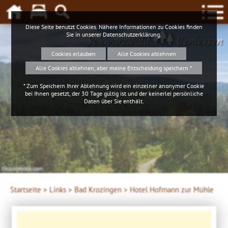
Diese Seite benutzt Cookies. Nähere Informationen zu Cookies finden
Sie in unserer
Datenschutzerklärung
.
Schwarzwald
Geniessen
Cookies erlauben
Alle Cookies ablehnen
Alle Cookies ablehnen, aber meine Entscheidung speichern *
* Zum Speichern Ihrer Ablehnung wird ein einzelner anonymer Cookie
bei Ihnen gesetzt, der 30 Tage gültig ist und der keinerlei persönliche
Daten über Sie enthält.
4ws-netdesign
Startseite >
Links >
Bad Krozingen >
Hotel Hofmann zur Mühle