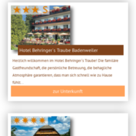
★★★ S
Hotel Behringer´s Traube Badenweiler
Herzlich willkommen im Hotel Behringer´s Traube! Die familäre
Gastfreundschaft, die persönliche Betreuung, die behagliche
Atmosphäre garantieren, dass man sich schnell wie zu Hause
fühlt...
zur Unterkunft
✷✷✷✷