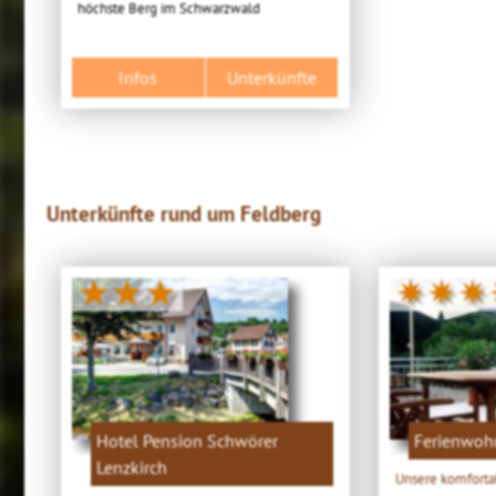
höchste Berg im Schwarzwald
Infos
Unterkünfte
Unterkünfte rund um Feldberg
★★★
✷✷✷
Hotel Pension Schwörer
Ferienwoh
Lenzkirch
Unsere komfort