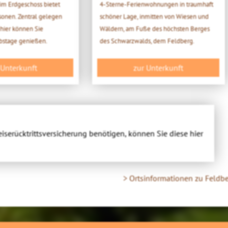
m Erdgeschoss bietet
4-Sterne-Ferienwohnungen in traumhaft
rsonen. Zentral gelegen
schöner Lage, inmitten von Wiesen und
 hier können Sie
Wäldern, am Fuße des höchsten Berges
bstage genießen.
des Schwarzwalds, dem Feldberg.
 Unterkunft
zur Unterkunft
eiserücktrittsversicherung benötigen, können Sie diese hier
> Ortsinformationen zu Feldb