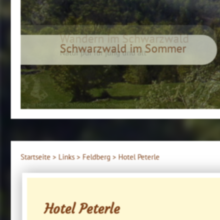
Wandern im Schwarzwald
Natur pur für jung und alt
Klaus Hansen, © Schluchtensteig Schwarzwald
Startseite >
Links >
Feldberg >
Hotel Peterle
Hotel Peterle