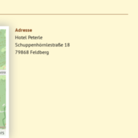
Adresse
Hotel Peterle
Schuppenhörnlestraße 18
79868 Feldberg
rs