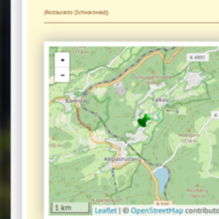
(Restaurants (Schwarzwald))
+
−
1 km
Leaflet
|
©
OpenStreetMap
contributo