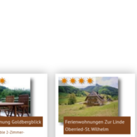
✷
✷✷✷✷
nung Goldbergblick
Ferienwohnungen Zur Linde
Oberried-St. Wilhelm
able 2-Zimmer-