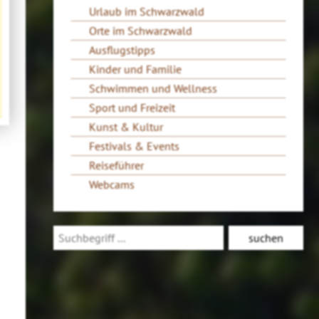
Urlaub im Schwarzwald
Orte im Schwarzwald
Ausflugstipps
Kinder und Familie
Schwimmen und Wellness
Sport und Freizeit
Kunst & Kultur
Festivals & Events
Reiseführer
Webcams