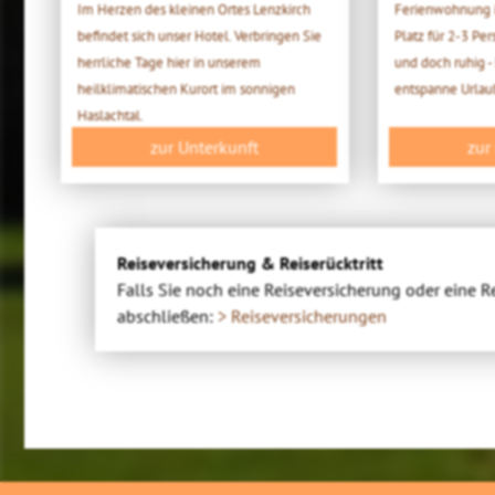
Im Herzen des kleinen Ortes Lenzkirch
Ferienwohnung i
befindet sich unser Hotel. Verbringen Sie
Platz für 2-3 Pe
herrliche Tage hier in unserem
und doch ruhig -
heilklimatischen Kurort im sonnigen
entspanne Urlau
Haslachtal.
zur Unterkunft
zur
Reiseversicherung & Reiserücktritt
Falls Sie noch eine Reiseversicherung oder eine R
abschließen:
> Reiseversicherungen