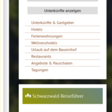
Unterkünfte & Gastgeber
Hotels
Ferienwohnungen
Wellnesshotels
Urlaub auf dem Bauernhof
Restaurants
Angebote & Pauschalen
Tagungen
Schwarzwald-Reiseführer