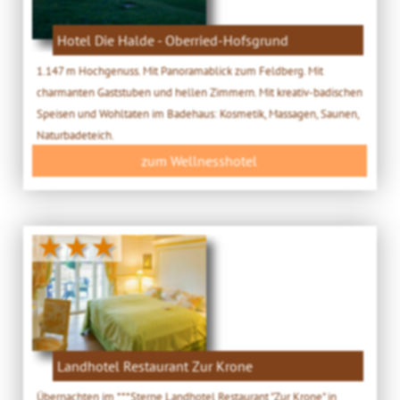
Hotel Die Halde - Oberried-Hofsgrund
1.147 m Hochgenuss. Mit Panoramablick zum Feldberg. Mit
charmanten Gaststuben und hellen Zimmern. Mit kreativ-badischen
Speisen und Wohltaten im Badehaus: Kosmetik, Massagen, Saunen,
Naturbadeteich.
zum Wellnesshotel
★★★
Landhotel Restaurant Zur Krone
Übernachten im ***Sterne Landhotel Restaurant "Zur Krone" in