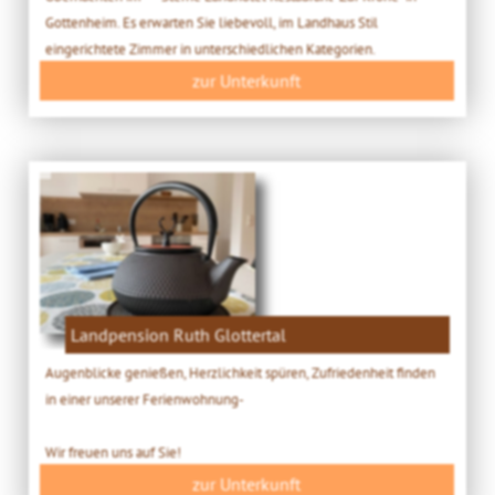
Gottenheim. Es erwarten Sie liebevoll, im Landhaus Stil
eingerichtete Zimmer in unterschiedlichen Kategorien.
zur Unterkunft
Landpension Ruth Glottertal
Augenblicke genießen, Herzlichkeit spüren, Zufriedenheit finden
in einer unserer Ferienwohnung-
Wir freuen uns auf Sie!
zur Unterkunft