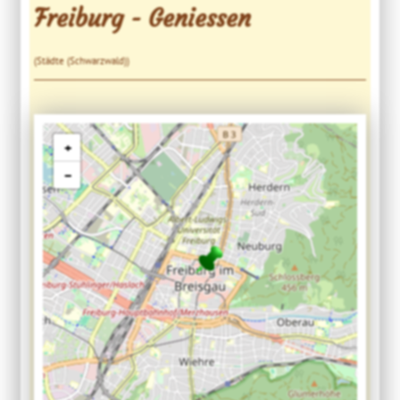
Freiburg - Geniessen
(Städte (Schwarzwald))
+
−