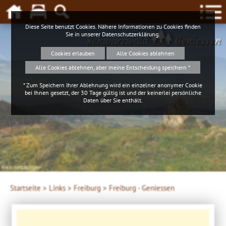
Diese Seite benutzt Cookies. Nähere Informationen zu Cookies finden
Sie in unserer
Datenschutzerklärung
.
Schwarzwald
Geniessen
Cookies erlauben
Alle Cookies ablehnen
Alle Cookies ablehnen, aber meine Entscheidung speichern *
* Zum Speichern Ihrer Ablehnung wird ein einzelner anonymer Cookie
bei Ihnen gesetzt, der 30 Tage gültig ist und der keinerlei persönliche
Daten über Sie enthält.
4ws-netdesign
Startseite >
Links >
Freiburg >
Freiburg - Geniessen