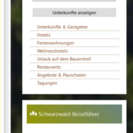
Unterkünfte & Gastgeber
Hotels
Ferienwohnungen
Wellnesshotels
Urlaub auf dem Bauernhof
Restaurants
Angebote & Pauschalen
Tagungen
Schwarzwald-Reiseführer