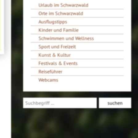
Urlaub im Schwarzwald
Orte im Schwarzwald
Ausflugstipps
Kinder und Familie
Schwimmen und Wellness
Sport und Freizeit
Kunst & Kultur
Festivals & Events
Reiseführer
Webcams