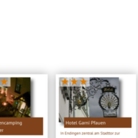
★
★★★
iencamping
Hotel Garni Pfauen
er
In Endingen zentral am Stadttor zur