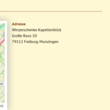
Adresse
Winzerschenke Kapellenblick
Große Roos 10
79112 Freiburg-Munzingen
rs