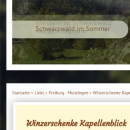
Wandern im Schwarzwald
Natur pur für jung und alt
Klaus Hansen, © Schluchtensteig Schwarzwald
Startseite >
Links >
Freiburg - Munzingen >
Winzerschenke Kape
Winzerschenke Kapellenblick