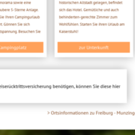
anorama sowie eine
historischen Altstadt gelegen, befindet
aubere 5-Sterne Anlage.
sich das Hotel. Gemütliche und auch
 Sie Ihren Campingurlaub
behinderten-gerechte Zimmer zum
rt. Gönnen Sie sich
Wohlfühlen. Starten Sie ihren Urlaub am
tspannung. Besuchen Sie
Kaiserstuhl!
Campingplatz
zur Unterkunft
eiserücktrittsversicherung benötigen, können Sie diese hier
> Ortsinformationen zu Freiburg - Munzin