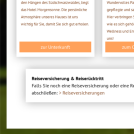
den Hängen des Südschwarzwaldes, liegt
Wundervolles P
das Hotel Morgensonne. Die persönliche
gepflegte und s
Atmosphäre unseres Hauses ist uns
Hier verbringen
wichtig für Sie, damit Sie sich gut erholen.
wie es sich gehö
Wellness und En
uns!
zur Unterkunft
zum 
Reiseversicherung & Reiserücktritt
Falls Sie noch eine Reiseversicherung oder eine R
abschließen:
> Reiseversicherungen