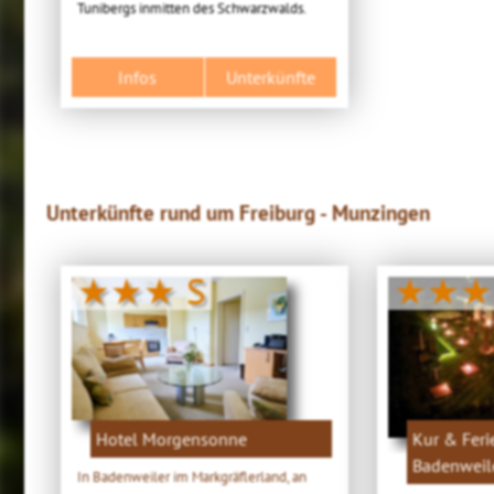
Tunibergs inmitten des Schwarzwalds.
Infos
Unterkünfte
Unterkünfte rund um Freiburg - Munzingen
★★★ S
★★★
Hotel Morgensonne
Kur & Fer
Badenweil
In Badenweiler im Markgräflerland, an