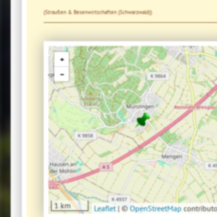
(Straußen & Besenwirtschaften (Schwarzwald))
+
−
1 km
Leaflet
|
©
OpenStreetMap
contributo