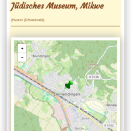
Jüdisches Museum, Mikwe
(Museen (Schwarzwald))
+
−