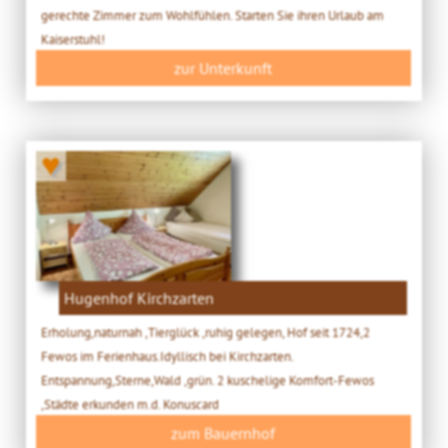
gerechte Zimmer zum Wohlfühlen. Starten Sie ihren Urlaub am
Kaiserstuhl!
zur Unterkunft
♥
Hugenhof Kirchzarten
Erholung,naturnah ,Tierglück ,ruhig gelegen, Hof seit 1724,2
Fewos im Ferienhaus.Idyllisch bei Kirchzarten.
Entspannung,Sterne,Wald ,grün. 2 kuschelige Komfort-Fewos
,Städte erkunden m.d. Konuscard
zum Bauernhof