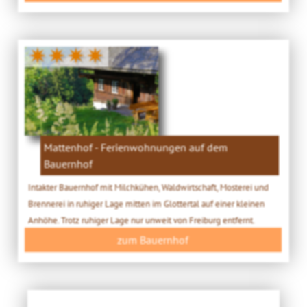
✷✷✷✷
Mattenhof - Ferienwohnungen auf dem
Bauernhof
Intakter Bauernhof mit Milchkühen, Waldwirtschaft, Mosterei und
Brennerei in ruhiger Lage mitten im Glottertal auf einer kleinen
Anhöhe. Trotz ruhiger Lage nur unweit von Freiburg entfernt.
zum Bauernhof