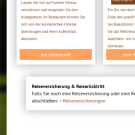
Lassen Sie sich auf hohem Niveau
verwöhnen und vergessen Sie den
Ein Ort, von de
Alltagsstress. Im Restaurant können Sie
Ende des quellf
sich von der kulinarischen Finesse
bei Baiersbronn
überzeugen und ihren Aufenthalt
Sie das Wellness
abrunden.
Auerhahn - ein U
Geniesser...
zur Unterkunft
zum W
Reiseversicherung & Reiserücktritt
Falls Sie noch eine Reiseversicherung oder eine R
abschließen:
> Reiseversicherungen