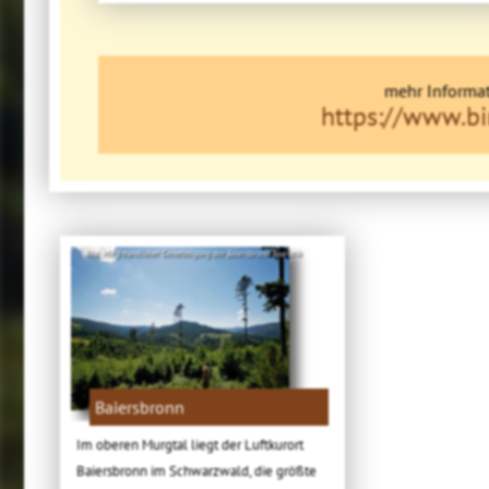
mehr Informat
https://www.bi
Bild: Mit freundlicher Genehmigung der Baiersbronn Touristik
Baiersbronn
Im oberen Murgtal liegt der Luftkurort
Baiersbronn im Schwarzwald, die größte