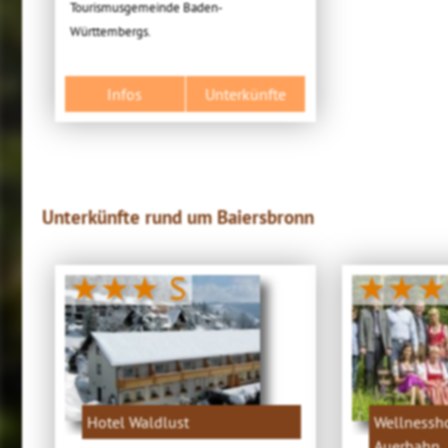
Tourismusgemeinde Baden-
Württembergs.
Infos
Unterkünfte
Unterkünfte rund um Baiersbronn
★★★ S
★★★
Hotel Waldlust
Wellnessho
Auerhahn