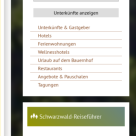
Unterkünfte & Gastgeber
Hotels
Ferienwohnungen
Wellnesshotels
Urlaub auf dem Bauernhof
Restaurants
Angebote & Pauschalen
Tagungen
Schwarzwald-Reiseführer