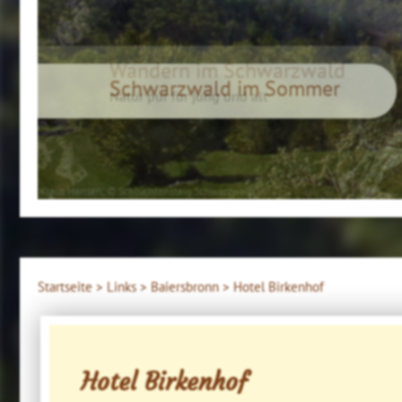
Wandern im Schwarzwald
Natur pur für jung und alt
Klaus Hansen, © Schluchtensteig Schwarzwald
Startseite >
Links >
Baiersbronn >
Hotel Birkenhof
Hotel Birkenhof