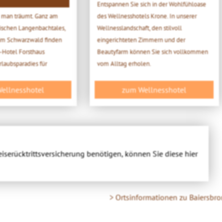
Entspannen Sie sich in der Wohlfühloase
m man träumt. Ganz am
des Wellnesshotels Krone. In unserer
rischen Langenbachtales,
Wellnesslandschaft, den stilvoll
 im Schwarzwald finden
eingerichteten Zimmern und der
-Hotel Forsthaus
Beautyfarm können Sie sich vollkommen
rlaubsparadies für
vom Alltag erholen.
ellnesshotel
zum Wellnesshotel
eiserücktrittsversicherung benötigen, können Sie diese hier
> Ortsinformationen zu Baiersbr