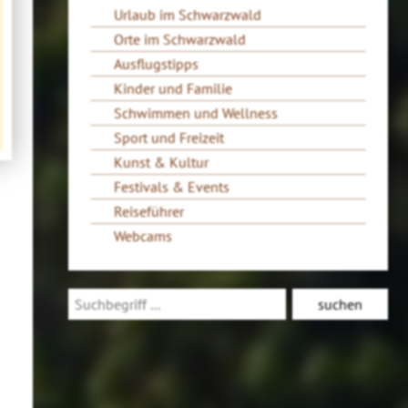
Urlaub im Schwarzwald
Orte im Schwarzwald
Ausflugstipps
Kinder und Familie
Schwimmen und Wellness
Sport und Freizeit
Kunst & Kultur
Festivals & Events
Reiseführer
Webcams