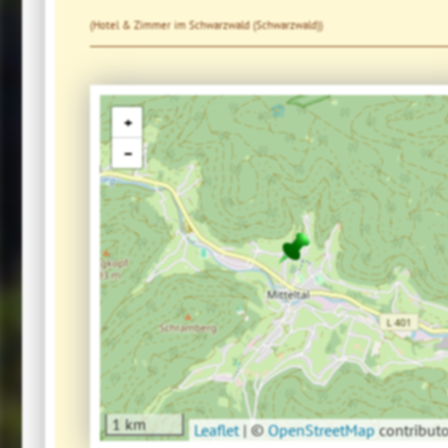
(Hotel & Zimmer im Schwarzwald (Schwarzwald))
+
−
1 km
Leaflet
|
©
OpenStreetMap
contributo