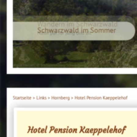
Wandern im Schwarzwald
Natur pur für jung und alt
Klaus Hansen, © Schluchtensteig Schwarzwald
Startseite >
Links >
Hornberg >
Hotel Pension Kaeppelehof
Hotel Pension Kaeppelehof