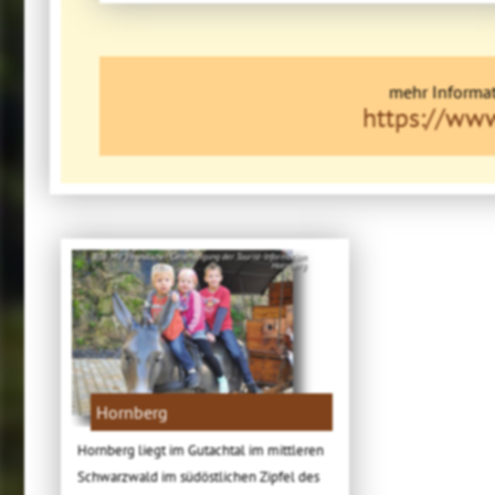
mehr Informat
https://ww
Bild: Mit freundlicher Genehmigung der Tourist-Information
Hornberg
Hornberg
Hornberg liegt im Gutachtal im mittleren
Schwarzwald im südöstlichen Zipfel des