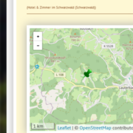
(Hotel & Zimmer im Schwarzwald (Schwarzwald))
+
−
1 km
Leaflet
|
©
OpenStreetMap
contributo