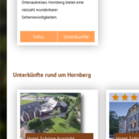
Ortenaukreises. Hornberg bietet eine
vielzahl wunderbarer
Sehenswürdigkeiten.
Infos
Unterkünfte
Unterkünfte rund um Hornberg
★★★
Hotel Schöne Aussicht
Hotel Sch