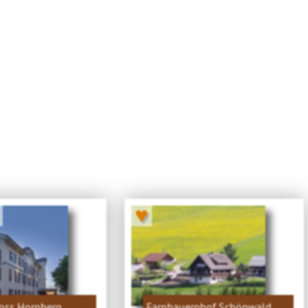
♥
loss Hornberg
Farnbauernhof Schönwald