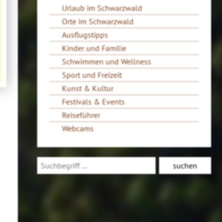
Urlaub im Schwarzwald
Orte im Schwarzwald
Ausflugstipps
Kinder und Familie
Schwimmen und Wellness
Sport und Freizeit
Kunst & Kultur
Festivals & Events
Reiseführer
Webcams