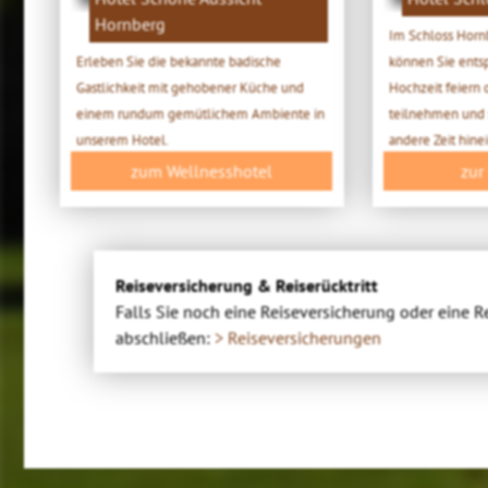
Hornberg
Im Schloss Horn
Erleben Sie die bekannte badische
können Sie entsp
Gastlichkeit mit gehobener Küche und
Hochzeit feiern 
einem rundum gemütlichem Ambiente in
teilnehmen und 
unserem Hotel.
andere Zeit hine
zum Wellnesshotel
zur
Reiseversicherung & Reiserücktritt
Falls Sie noch eine Reiseversicherung oder eine R
abschließen:
> Reiseversicherungen