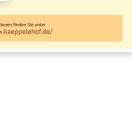
ionen finden Sie unter
w.kaeppelehof.de/