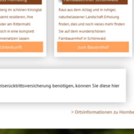
berg im schönen Kinzigtal
Raus aus dem Alltag und in ruhiger,
annt residieren, Ihre
naturbelassener Landschaft Erholung
oder am Rittermahl
finden, dies und noch vieles mehr finden
sich in eine komplett
Sie auf dem wunderschönen
inversetzen lassen.
Farnbauernhof in Schönwald.
 Unterkunft
zum Bauernhof
eiserücktrittsversicherung benötigen, können Sie diese hier
> Ortsinformationen zu Hornb