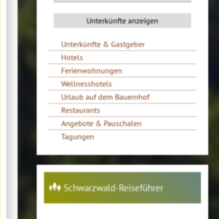
Unterkünfte & Gastgeber
Hotels
Ferienwohnungen
Wellnesshotels
Urlaub auf dem Bauernhof
Restaurants
Angebote & Pauschalen
Tagungen
Schwarzwald-Reiseführer