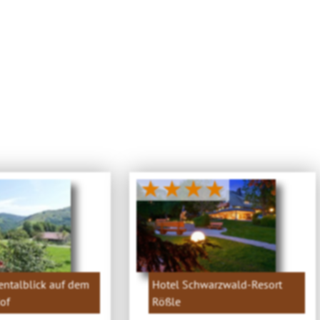
★★★★
ntalblick auf dem
Hotel Schwarzwald-Resort
of
Rößle