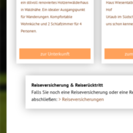
ein stilvoll renoviertes Hotzenwälderhaus
Haus Wiesentalb
in Waldnähe. Ein idealer Ausgangspunkt
Hof
für Wanderungen. Kompfortable
Urlaub im Südsc
Wohnküche und 2 Schlafzimmer für 4
uns schon kenne
Personen.
zur Unterkunft
zum
Reiseversicherung & Reiserücktritt
Falls Sie noch eine Reiseversicherung oder eine R
abschließen:
> Reiseversicherungen