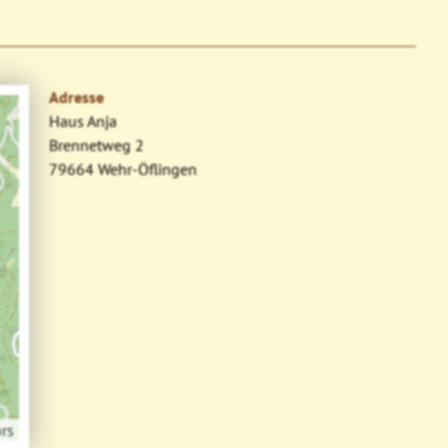
Adresse
Haus Anja
Brennetweg 2
79664 Wehr-Öflingen
rs