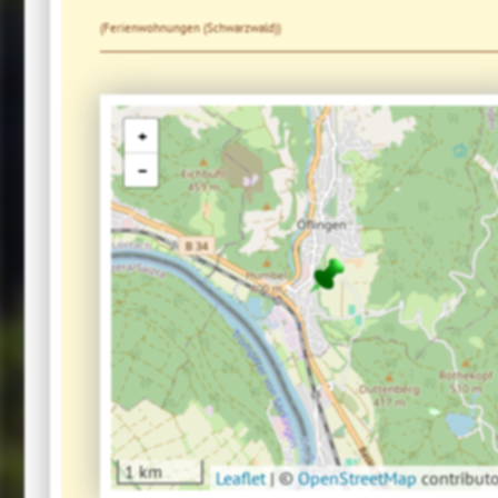
(Ferienwohnungen (Schwarzwald))
+
−
1 km
Leaflet
|
©
OpenStreetMap
contributo