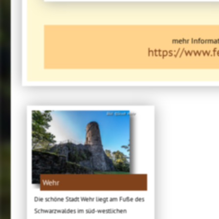
mehr Informat
https://www.
Bild: ©Stadt Wehr
Wehr
Die schöne Stadt Wehr liegt am Fuße des
Schwarzwaldes im süd-westlichen