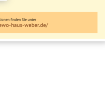
ionen finden Sie unter
fewo-haus-weber.de/