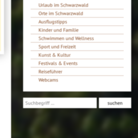
Urlaub im Schwarzwald
Orte im Schwarzwald
Ausflugstipps
Kinder und Familie
Schwimmen und Wellness
Sport und Freizeit
Kunst & Kultur
Festivals & Events
Reiseführer
Webcams