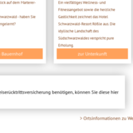
lick auf dem Marterer-
Ein vielfältiges Wellness- und
Fitnessangebot sowie die herzliche
hwarzwald - haben Sie
Gastlichkeit zeichnet das Hotel
ngelernt?
Schwarzwald-Resort Rößle aus. Die
idyllische Landschaft des
Südschwarzwaldes verspricht pure
Erholung.
 Bauernhof
zur Unterkunft
eiserücktrittsversicherung benötigen, können Sie diese hier
> Ortsinformationen zu W