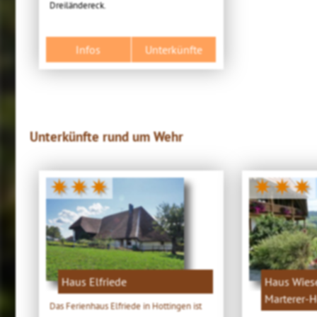
Dreiländereck.
Infos
Unterkünfte
Unterkünfte rund um Wehr
✷✷✷
✷✷✷
Haus Elfriede
Haus Wiese
Marterer-H
Das Ferienhaus Elfriede in Hottingen ist