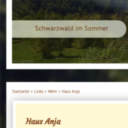
Schwarzwald im Sommer
4ws-netdesign
Startseite >
Links >
Wehr >
Haus Anja
Haus Anja