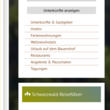
Unterkünfte & Gastgeber
Hotels
Ferienwohnungen
Wellnesshotels
Urlaub auf dem Bauernhof
Restaurants
Angebote & Pauschalen
Tagungen
Schwarzwald-Reiseführer