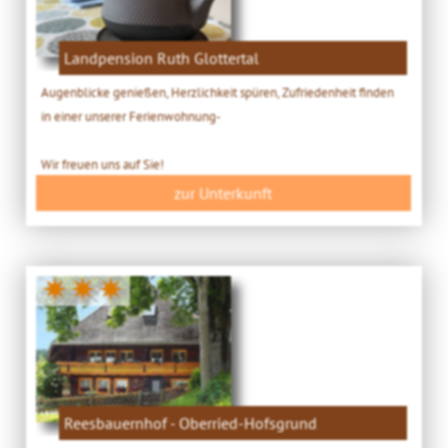
Landpension Ruth Glottertal
Augenblicke genießen, Herzlichkeit spüren, Zufriedenheit finden
in einer unserer Ferienwohnung-
Wir freuen uns auf Sie!
zur Unterkunft
✷✷✷
Reesbauernhof - Oberried-Hofsgrund