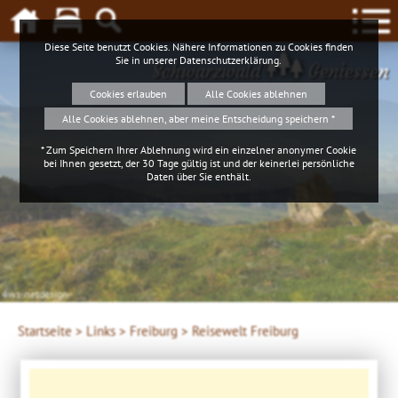
Diese Seite benutzt Cookies. Nähere Informationen zu Cookies finden
Sie in unserer
Datenschutzerklärung
.
Schwarzwald
Geniessen
Cookies erlauben
Alle Cookies ablehnen
Alle Cookies ablehnen, aber meine Entscheidung speichern *
* Zum Speichern Ihrer Ablehnung wird ein einzelner anonymer Cookie
bei Ihnen gesetzt, der 30 Tage gültig ist und der keinerlei persönliche
Daten über Sie enthält.
4ws-netdesign
Startseite >
Links >
Freiburg >
Reisewelt Freiburg