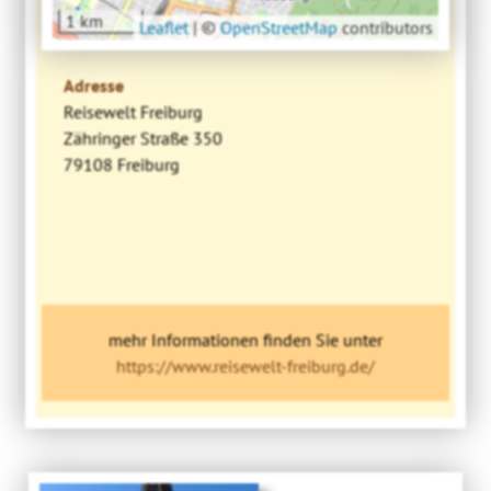
1 km
Leaflet
|
©
OpenStreetMap
contributors
Adresse
Reisewelt Freiburg
Zähringer Straße 350
79108 Freiburg
mehr Informationen finden Sie unter
https://www.reisewelt-freiburg.de/