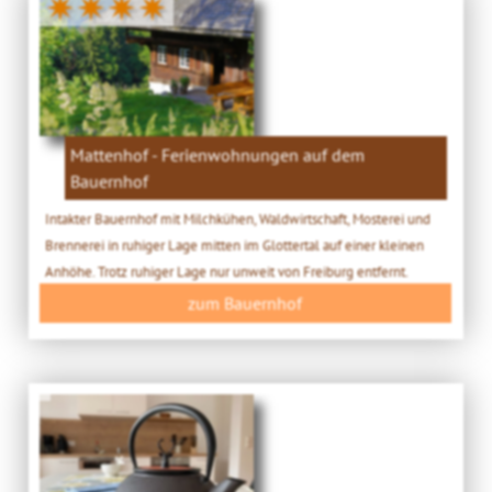
✷✷✷✷
Mattenhof - Ferienwohnungen auf dem
Bauernhof
Intakter Bauernhof mit Milchkühen, Waldwirtschaft, Mosterei und
Brennerei in ruhiger Lage mitten im Glottertal auf einer kleinen
Anhöhe. Trotz ruhiger Lage nur unweit von Freiburg entfernt.
zum Bauernhof