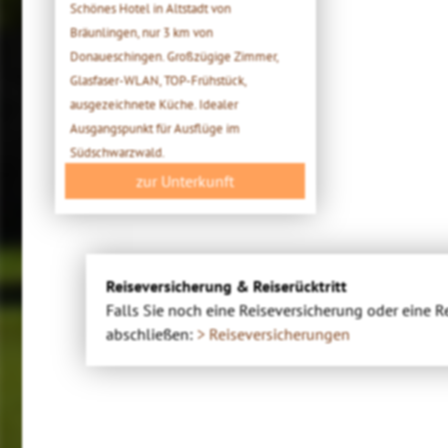
Schönes Hotel in Altstadt von
Bräunlingen, nur 3 km von
Donaueschingen. Großzügige Zimmer,
Glasfaser-WLAN, TOP-Frühstück,
ausgezeichnete Küche. Idealer
Ausgangspunkt für Ausflüge im
Südschwarzwald.
zur Unterkunft
Reiseversicherung & Reiserücktritt
Falls Sie noch eine Reiseversicherung oder eine R
abschließen:
> Reiseversicherungen