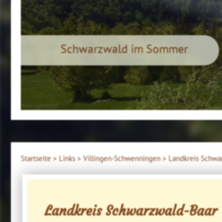
Schwarzwald im Sommer
4ws-netdesign
Startseite >
Links >
Villingen-Schwenningen >
Landkreis Schwa
Landkreis Schwarzwald-Baar