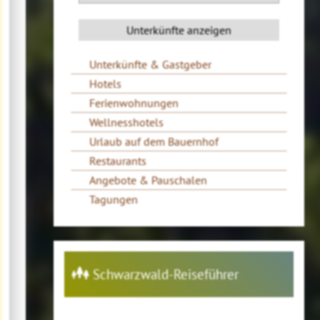
Unterkünfte & Gastgeber
Hotels
Ferienwohnungen
Wellnesshotels
Urlaub auf dem Bauernhof
Restaurants
Angebote & Pauschalen
Tagungen
Schwarzwald-Reiseführer