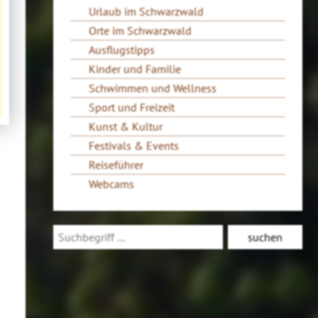
Urlaub im Schwarzwald
Orte im Schwarzwald
Ausflugstipps
Kinder und Familie
Schwimmen und Wellness
Sport und Freizeit
Kunst & Kultur
Festivals & Events
Reiseführer
Webcams