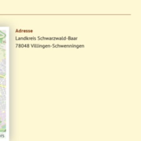
Adresse
Landkreis Schwarzwald-Baar
78048 Villingen-Schwenningen
rs