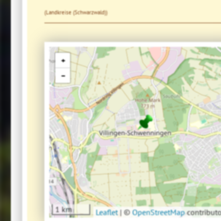
(Landkreise (Schwarzwald))
+
−
1 km
Leaflet
|
©
OpenStreetMap
contributo