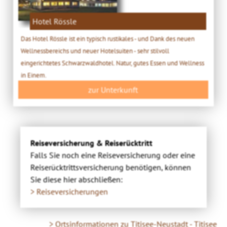
Hotel Rössle
Das Hotel Rössle ist ein typisch rustikales - und Dank des neuen
Wellnessbereichs und neuer Hotelsuiten - sehr stilvoll
eingerichtetes Schwarzwaldhotel. Natur, gutes Essen und Wellness
in Einem.
zur Unterkunft
Reiseversicherung & Reiserücktritt
Falls Sie noch eine Reiseversicherung oder eine
Reiserücktrittsversicherung benötigen, können
Sie diese hier abschließen:
> Reiseversicherungen
> Ortsinformationen zu Titisee-Neustadt - Titisee