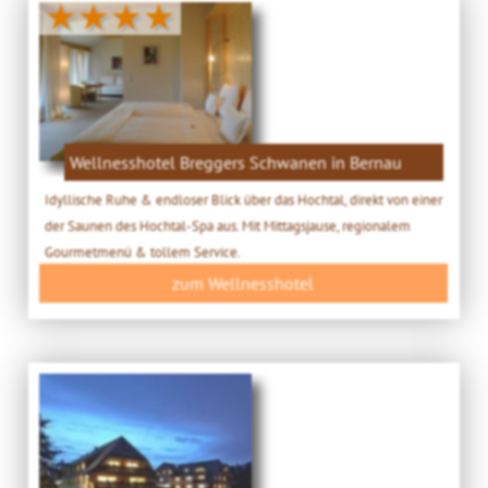
★★★★
Wellnesshotel Breggers Schwanen in Bernau
Idyllische Ruhe & endloser Blick über das Hochtal, direkt von einer
der Saunen des Hochtal-Spa aus. Mit Mittagsjause, regionalem
Gourmetmenü & tollem Service.
zum Wellnesshotel