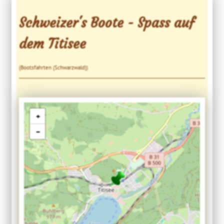
Schweizer's Boote - Spass auf
dem Titisee
(Bootsfahrten (Schwarzwald))
+
−