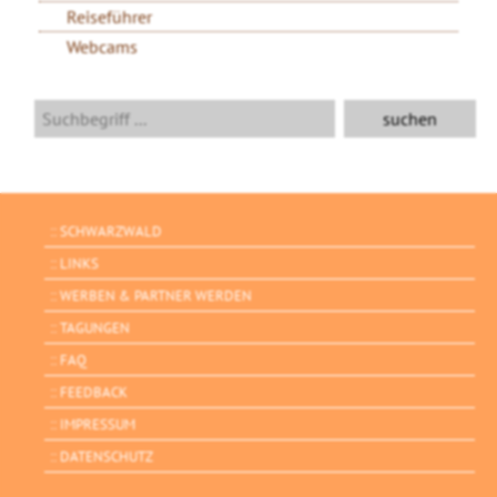
Reiseführer
Webcams
SCHWARZWALD
LINKS
WERBEN & PARTNER WERDEN
TAGUNGEN
FAQ
FEEDBACK
IMPRESSUM
DATENSCHUTZ