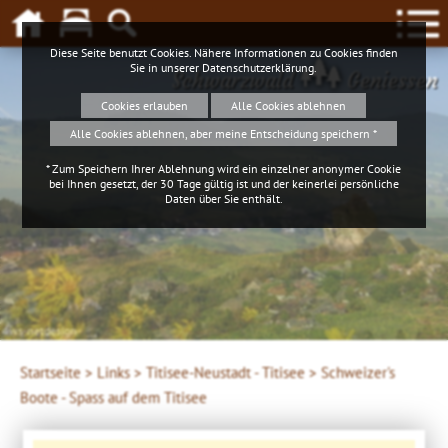
Diese Seite benutzt Cookies. Nähere Informationen zu Cookies finden
Sie in unserer
Datenschutzerklärung
.
Schwarzwald
Geniessen
Cookies erlauben
Alle Cookies ablehnen
Alle Cookies ablehnen, aber meine Entscheidung speichern *
* Zum Speichern Ihrer Ablehnung wird ein einzelner anonymer Cookie
bei Ihnen gesetzt, der 30 Tage gültig ist und der keinerlei persönliche
Daten über Sie enthält.
Startseite >
Links >
Titisee-Neustadt - Titisee >
Schweizer's
Boote - Spass auf dem Titisee