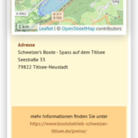
1 km
Leaflet
|
©
OpenStreetMap
contributors
Adresse
Schweizer's Boote - Spass auf dem Titisee
Seestraße 33
79822 Titisee-Neustadt
mehr Informationen finden Sie unter
https://www.bootsbetrieb-schweizer-
titisee.de/preise/