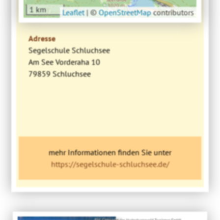
1 km
Leaflet
|
©
OpenStreetMap
contributors
Adresse
Segelschule Schluchsee
Am See Vorderaha 10
79859 Schluchsee
mehr Informationen finden Sie unter
https://segelschule-schluchsee.de/
Bild: Copyright der Hochschwarzwald Tourismus GmbH