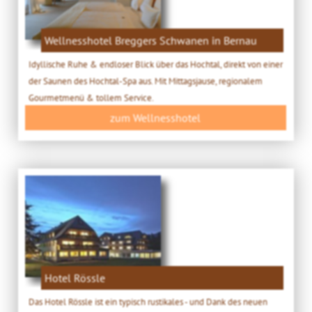
Wellnesshotel Breggers Schwanen in Bernau
Idyllische Ruhe & endloser Blick über das Hochtal, direkt von einer
der Saunen des Hochtal-Spa aus. Mit Mittagsjause, regionalem
Gourmetmenü & tollem Service.
zum Wellnesshotel
Hotel Rössle
Das Hotel Rössle ist ein typisch rustikales - und Dank des neuen