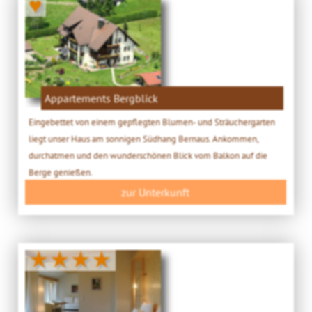
♥
Appartements Bergblick
Eingebettet von einem gepflegten Blumen- und Sträuchergarten
liegt unser Haus am sonnigen Südhang Bernaus. Ankommen,
durchatmen und den wunderschönen Blick vom Balkon auf die
Berge genießen.
zur Unterkunft
★★★★