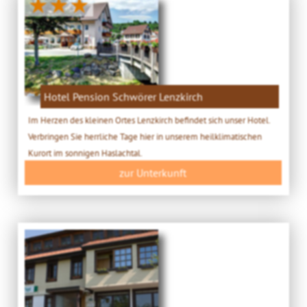
★★★
Hotel Pension Schwörer Lenzkirch
Im Herzen des kleinen Ortes Lenzkirch befindet sich unser Hotel.
Verbringen Sie herrliche Tage hier in unserem heilklimatischen
Kurort im sonnigen Haslachtal.
zur Unterkunft