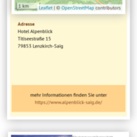
1 km
Leaflet
|
©
OpenStreetMap
contributors
Adresse
Hotel Alpenblick
Titiseestraße 15
79853 Lenzkirch-Saig
mehr Informationen finden Sie unter
https://www.alpenblick-saig.de/
Bild: Copyright der Hochschwarzwald Tourismus GmbH