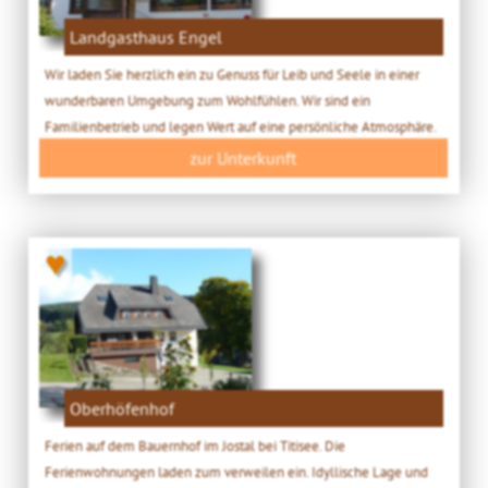
Landgasthaus Engel
Wir laden Sie herzlich ein zu Genuss für Leib und Seele in einer
wunderbaren Umgebung zum Wohlfühlen. Wir sind ein
Familienbetrieb und legen Wert auf eine persönliche Atmosphäre.
zur Unterkunft
♥
Oberhöfenhof
Ferien auf dem Bauernhof im Jostal bei Titisee. Die
Ferienwohnungen laden zum verweilen ein. Idyllische Lage und