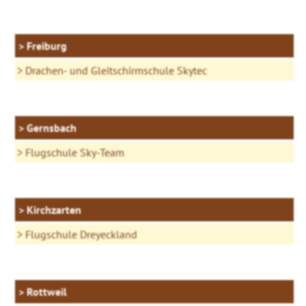
Freiburg
Drachen- und Gleitschirmschule Skytec
Gernsbach
Flugschule Sky-Team
Kirchzarten
Flugschule Dreyeckland
Rottweil