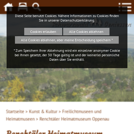
Diese Seite benutzt Cookies. Nähere Informationen zu Cookies finden
Sie in unserer
Datenschutzerklärung
.
Schwarzwald
Geniessen
Cookies erlauben
Alle Cookies ablehnen
Alle Cookies ablehnen, aber meine Entscheidung speichern *
* Zum Speichern Ihrer Ablehnung wird ein einzelner anonymer Cookie
bei Ihnen gesetzt, der 30 Tage gültig ist und der keinerlei persönliche
Daten über Sie enthält.
iStockphoto.com
Startseite >
Kunst & Kultur >
Freilichtmuseen und
Heimatmuseen >
Renchtäler Heimatmuseum Oppenau