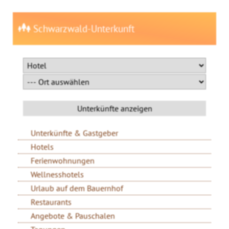
Schwarzwald-Unterkunft
Unterkünfte & Gastgeber
Hotels
Ferienwohnungen
Wellnesshotels
Urlaub auf dem Bauernhof
Restaurants
Angebote & Pauschalen