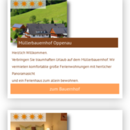
✷✷✷✷
Müllerbauernhof Oppenau
Herzlich Willkommen.
Verbringen Sie traumhaften Urlaub auf dem Müllerbauernhof. Wir
vermieten komfortable große Ferienwohnungen mit herrlicher
Panoramasicht
und ein Ferienhaus zum allein bewohnen.
zum Bauernhof
✷✷✷✷