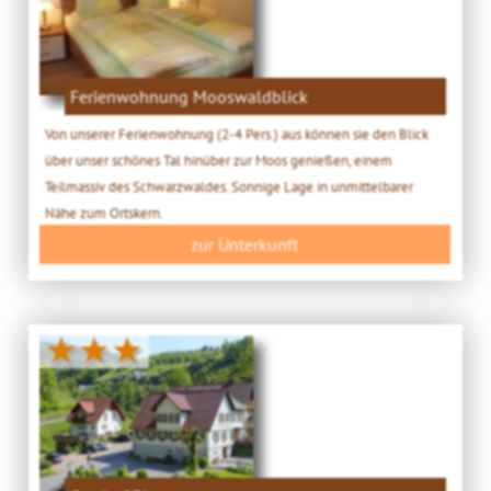
Ferienwohnung Mooswaldblick
Von unserer Ferienwohnung (2-4 Pers.) aus können sie den Blick
über unser schönes Tal hinüber zur Moos genießen, einem
Teilmassiv des Schwarzwaldes. Sonnige Lage in unmittelbarer
Nähe zum Ortskern.
zur Unterkunft
★★★