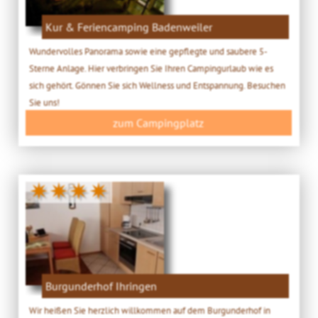
Kur & Feriencamping Badenweiler
Wundervolles Panorama sowie eine gepflegte und saubere 5-
Sterne Anlage. Hier verbringen Sie Ihren Campingurlaub wie es
sich gehört. Gönnen Sie sich Wellness und Entspannung. Besuchen
Sie uns!
zum Campingplatz
✷✷✷✷
Burgunderhof Ihringen
Wir heißen Sie herzlich willkommen auf dem Burgunderhof in