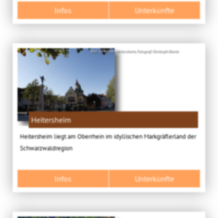
Infos
Unterkünfte
Bild: Gemeinde Heitersheim, Fotograf: Christoph Eberle
Heitersheim
Heitersheim liegt am Oberrhein im idyllischen Markgräflerland der
Schwarzwaldregion
Infos
Unterkünfte