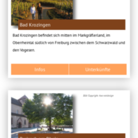
Bad Krozingen
Bad Krozingen befindet sich mitten im Markgräflerland, im
Oberrheintal südlich von Freiburg zwischen dem Schwarzwald und
den Vogesen.
Infos
Unterkünfte
Bild: Copyright. 4ws-netdesign