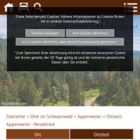
Diese Seite benutzt Cookies. Nähere Informationen zu Cookies finden
Sie in unserer
Datenschutzerklärung
.
Schwarzwald
Geniessen
Cookies erlauben
Alle Cookies ablehnen
Alle Cookies ablehnen, aber meine Entscheidung speichern *
* Zum Speichern Ihrer Ablehnung wird ein einzelner anonymer Cookie
bei Ihnen gesetzt, der 30 Tage gültig ist und der keinerlei persönliche
Daten über Sie enthält.
iStockphoto.com
4ws-netdesign
Startseite >
Orte im Schwarzwald >
Appenweier >
Ortsteil:
Appenweier - Nesselried
Ort
Ortsteil