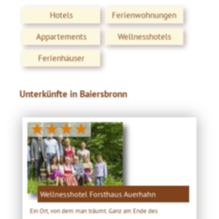
Hotels
Ferienwohnungen
Appartements
Wellnesshotels
Ferienhäuser
Unterkünfte in Baiersbronn
★★★★
Wellnesshotel Forsthaus Auerhahn
Ein Ort, von dem man träumt. Ganz am Ende des