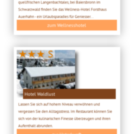
quellfrischen Langenbachtales, bei Baiersbronn im
Schwarzwald finden Sie das Wellness-Hotel Forsthaus
Auerhahn - ein Urlaubsparadies für Geniesser...
zum Wellnesshotel
★★★ S
Hotel Waldlust
Lassen Sie sich auf hohem Niveau verwöhnen und
vergessen Sie den Alltagsstress. Im Restaurant können Sie
sich von der kulinarischen Finesse überzeugen und ihren
Aufenthalt abrunden.