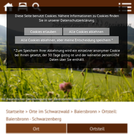
Diese Seite benutzt Cookies. Nähere Informationen zu Cookies finden
Sie in unserer
Datenschutzerklärung
.
Schwarzwald
Geniessen
Cookies erlauben
Alle Cookies ablehnen
Alle Cookies ablehnen, aber meine Entscheidung speichern *
* Zum Speichern Ihrer Ablehnung wird ein einzelner anonymer Cookie
bei Ihnen gesetzt, der 30 Tage gültig ist und der keinerlei persönliche
Daten über Sie enthält.
Mit freundlicher Genehmigung der Baiersbronn Touristik
Startseite >
Orte im Schwarzwald >
Baiersbronn >
Ortsteil:
Baiersbronn - Schwarzenberg
Ort
Ortsteil