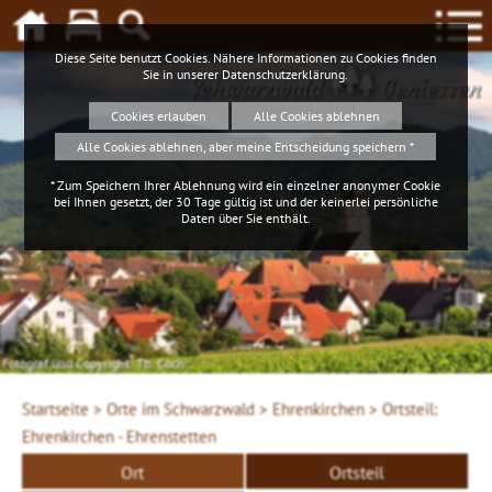
Diese Seite benutzt Cookies. Nähere Informationen zu Cookies finden
Sie in unserer
Datenschutzerklärung
.
Schwarzwald
Geniessen
Cookies erlauben
Alle Cookies ablehnen
Alle Cookies ablehnen, aber meine Entscheidung speichern *
* Zum Speichern Ihrer Ablehnung wird ein einzelner anonymer Cookie
bei Ihnen gesetzt, der 30 Tage gültig ist und der keinerlei persönliche
Daten über Sie enthält.
Fotograf und Copyright: Th. Coch
Startseite >
Orte im Schwarzwald >
Ehrenkirchen >
Ortsteil:
Ehrenkirchen - Ehrenstetten
Ort
Ortsteil