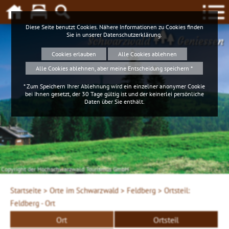
Diese Seite benutzt Cookies. Nähere Informationen zu Cookies finden
Sie in unserer
Datenschutzerklärung
.
Schwarzwald
Geniessen
Cookies erlauben
Alle Cookies ablehnen
Alle Cookies ablehnen, aber meine Entscheidung speichern *
* Zum Speichern Ihrer Ablehnung wird ein einzelner anonymer Cookie
bei Ihnen gesetzt, der 30 Tage gültig ist und der keinerlei persönliche
Daten über Sie enthält.
Copyright der Hochschwarzwald Tourismus GmbH
Startseite >
Orte im Schwarzwald >
Feldberg >
Ortsteil:
Feldberg - Ort
Ort
Ortsteil