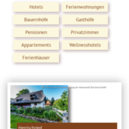
Hotels
Ferienwohnungen
Bauernhöfe
Gasthöfe
Pensionen
Privatzimmer
Appartements
Wellnesshotels
Ferienhäuser
Bild: Mit freundlicher Genehmigung der Hotzenwald Tourismus GmbH
Herrischried