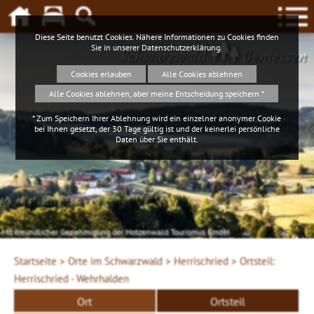
Diese Seite benutzt Cookies. Nähere Informationen zu Cookies finden
Sie in unserer
Datenschutzerklärung
.
Schwarzwald
Geniessen
Cookies erlauben
Alle Cookies ablehnen
Alle Cookies ablehnen, aber meine Entscheidung speichern *
* Zum Speichern Ihrer Ablehnung wird ein einzelner anonymer Cookie
bei Ihnen gesetzt, der 30 Tage gültig ist und der keinerlei persönliche
Daten über Sie enthält.
Mit freundlicher Genehmigung der Hotzenwald Tourismus GmbH
Startseite >
Orte im Schwarzwald >
Herrischried >
Ortsteil:
Herrischried - Wehrhalden
Ort
Ortsteil