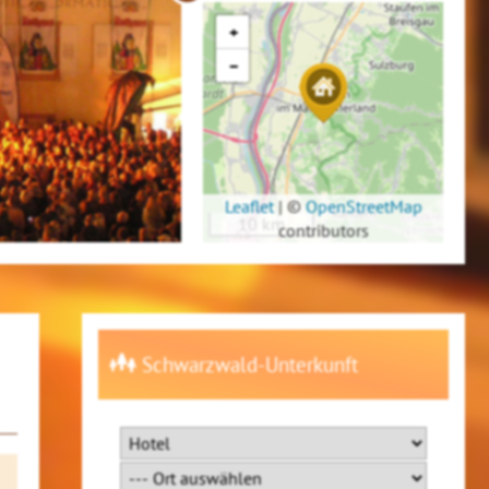
+
−
Leaflet
|
©
OpenStreetMap
10 km
contributors
Schwarzwald-Unterkunft