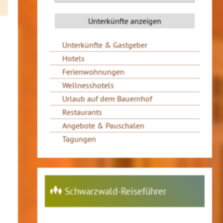
Unterkünfte & Gastgeber
Hotels
Ferienwohnungen
Wellnesshotels
Urlaub auf dem Bauernhof
Restaurants
Angebote & Pauschalen
Tagungen
Schwarzwald-Reiseführer