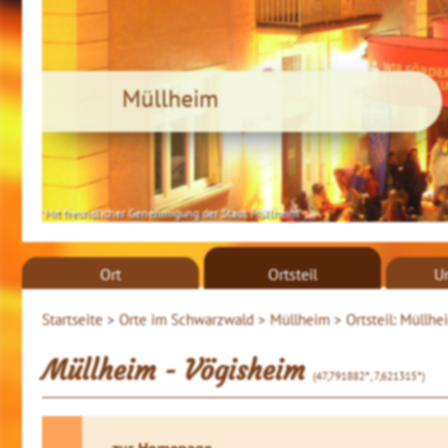
Müllheim
Mit freundlicher Genehmigung der Stadt Müllheim
Ort
Ortsteil
U
Startseite >
Orte im Schwarzwald >
Müllheim >
Ortsteil: Müllhe
Müllheim - Vögisheim
(47,791882°, 7,621315°)
zur Homepage