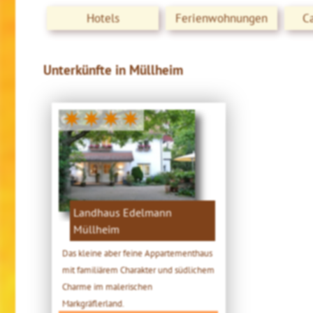
Hotels
Ferienwohnungen
C
Unterkünfte in Müllheim
✷✷✷✷
Landhaus Edelmann
Müllheim
Das kleine aber feine Appartementhaus
mit familiärem Charakter und südlichem
Charme im malerischen
Markgräflerland.