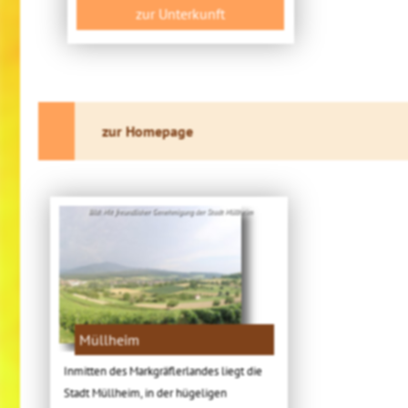
zur Unterkunft
zur Homepage
Bild: Mit freundlicher Genehmigung der Stadt Müllheim
Müllheim
Inmitten des Markgräflerlandes liegt die
Stadt Müllheim, in der hügeligen