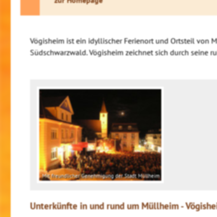
Vögisheim ist ein idyllischer Ferienort und Ortsteil vo
Südschwarzwald. Vögisheim zeichnet sich durch seine ru
Mit freundlicher Genehmigung der Stadt Müllheim
Unterkünfte in und rund um Müllheim - Vögish