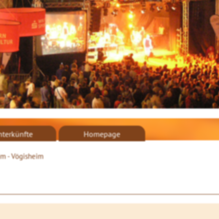
nterkünfte
Homepage
im - Vögisheim