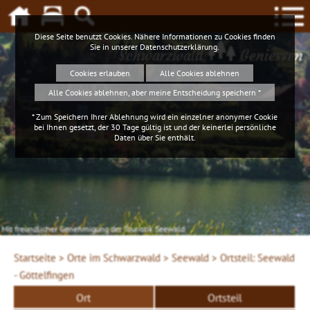
Diese Seite benutzt Cookies. Nähere Informationen zu Cookies finden
Sie in unserer
Datenschutzerklärung
.
Schwarzwald
Geniessen
Cookies erlauben
Alle Cookies ablehnen
Alle Cookies ablehnen, aber meine Entscheidung speichern *
* Zum Speichern Ihrer Ablehnung wird ein einzelner anonymer Cookie
bei Ihnen gesetzt, der 30 Tage gültig ist und der keinerlei persönliche
Daten über Sie enthält.
Mit freundlicher Genehmigung der Touristik Seewald
Startseite >
Orte im Schwarzwald >
Seewald >
Ortsteil: Seewald
- Göttelfingen
Ort
Ortsteil