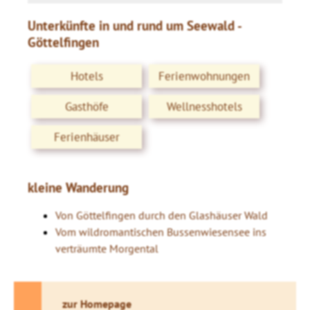
Unterkünfte in und rund um Seewald -
Göttelfingen
Hotels
Ferienwohnungen
Gasthöfe
Wellnesshotels
Ferienhäuser
kleine Wanderung
Von Göttelfingen durch den Glashäuser Wald
Vom wildromantischen Bussenwiesensee ins
verträumte Morgental
zur Homepage