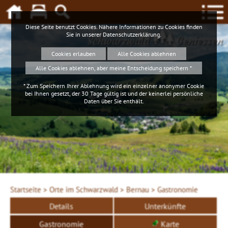
Diese Seite benutzt Cookies. Nähere Informationen zu Cookies finden
Sie in unserer
Datenschutzerklärung
.
Schwarzwald
Geniessen
Cookies erlauben
Alle Cookies ablehnen
Alle Cookies ablehnen, aber meine Entscheidung speichern *
* Zum Speichern Ihrer Ablehnung wird ein einzelner anonymer Cookie
bei Ihnen gesetzt, der 30 Tage gültig ist und der keinerlei persönliche
Daten über Sie enthält.
Startseite >
Orte im Schwarzwald >
Bernau >
Gastronomie
Details
Unterkünfte
Gastronomie
Karte