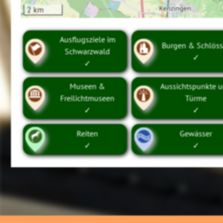
2 km
Ausflugsziele im
Burgen & Schlöss
Schwarzwald
✓
✓
Museen &
Aussichtspunkte 
Freilichtmuseen
Türme
✓
✓
Reiten
Gewässer
✓
✓