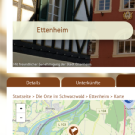
Ettenheim
Mit freundlicher Genehmigung der Stadt Ettenheim
Details
Unterkünfte
Startseite >
Die Orte im Schwarzwald >
Ettenheim >
Karte
+
−