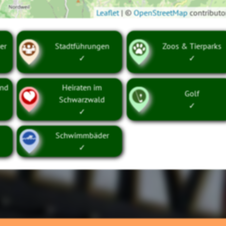
Leaflet
|
©
OpenStreetMap
contributo
er
Stadtführungen
Zoos & Tierparks
✓
✓
und
Heiraten im
Golf
Schwarzwald
✓
✓
Schwimmbäder
✓