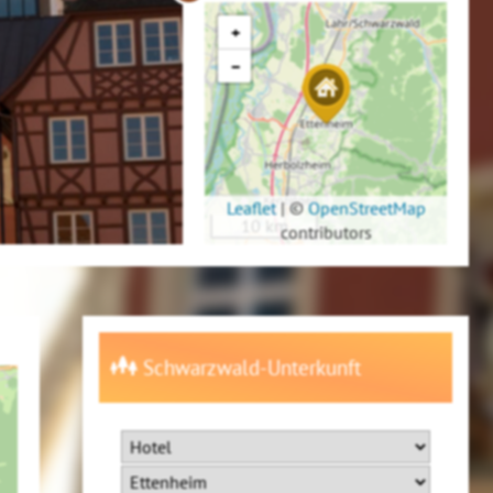
+
−
Leaflet
|
©
OpenStreetMap
10 km
contributors
Schwarzwald-Unterkunft