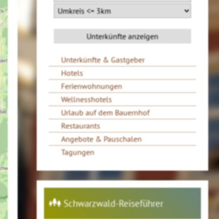
Unterkünfte & Gastgeber
Hotels
Ferienwohnungen
Wellnesshotels
Urlaub auf dem Bauernhof
Restaurants
Angebote & Pauschalen
Tagungen
Schwarzwald-Reiseführer