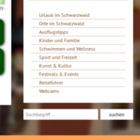
rs
Urlaub im Schwarzwald
Orte im Schwarzwald
Ausflugstipps
Kinder und Familie
Schwimmen und Wellness
Sport und Freizeit
Kunst & Kultur
Festivals & Events
Reiseführer
Webcams