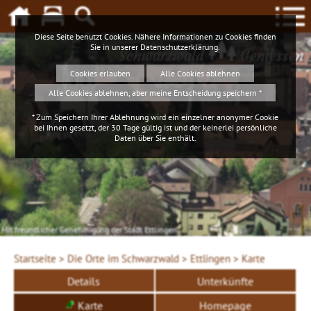
Diese Seite benutzt Cookies. Nähere Informationen zu Cookies finden
Sie in unserer
Datenschutzerklärung
.
Schwarzwald
Geniessen
Cookies erlauben
Alle Cookies ablehnen
Alle Cookies ablehnen, aber meine Entscheidung speichern *
* Zum Speichern Ihrer Ablehnung wird ein einzelner anonymer Cookie
bei Ihnen gesetzt, der 30 Tage gültig ist und der keinerlei persönliche
Daten über Sie enthält.
Mit freundlicher Genehmigung der Stadt Ettlingen
Startseite >
Die Orte im Schwarzwald >
Ettlingen >
Karte
Details
Unterkünfte
Karte
Homepage