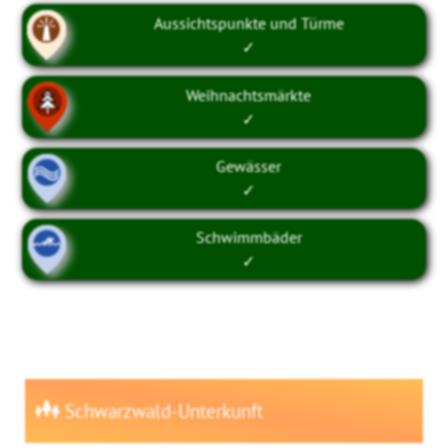
Aussichtspunkte und Türme
✓
Weihnachtsmärkte
✓
Gewässer
✓
Schwimmbäder
✓
Schwarzwald-Unterkunft