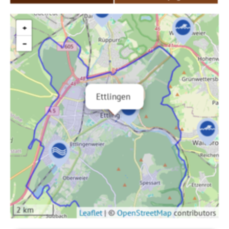
+
−
Ettlingen
2 km
Leaflet
|
©
OpenStreetMap
contributors