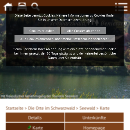
Diese Seite benutzt Cookies. Nähere Informationen zu Cookies finden
Sie in unserer
Datenschutzerklärung
.
Schwarzwald
Geniessen
Cookies erlauben
Alle Cookies ablehnen
Alle Cookies ablehnen, aber meine Entscheidung speichern *
* Zum Speichern Ihrer Ablehnung wird ein einzelner anonymer Cookie
bei Ihnen gesetzt, der 30 Tage gültig ist und der keinerlei persönliche
Daten über Sie enthält.
Mit freundlicher Genehmigung der Touristik Seewald
Startseite >
Die Orte im Schwarzwald >
Seewald >
Karte
Details
Unterkünfte
Karte
Homepage