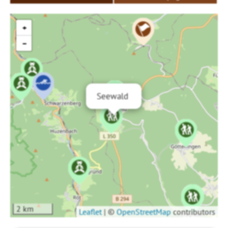
+
−
Seewald
2 km
Leaflet
|
©
OpenStreetMap
contributors