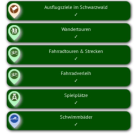
Ausflugsziele im Schwarzwald
✓
Wandertouren
✓
Fahrradtouren & Strecken
✓
Fahrradverleih
✓
Spielplätze
✓
Schwimmbäder
✓