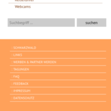
Webcams
SCHWARZWALD
LINKS
WERBEN & PARTNER WERDEN
TAGUNGEN
FAQ
FEEDBACK
IMPRESSUM
DATENSCHUTZ