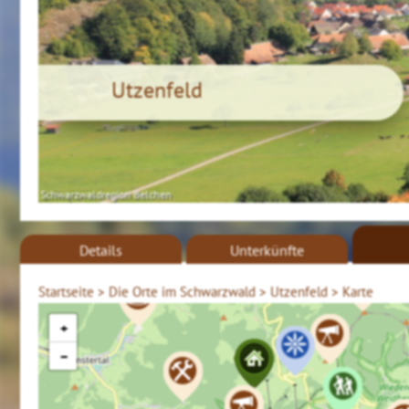
Utzenfeld
Schwarzwaldregion Belchen
Details
Unterkünfte
Startseite >
Die Orte im Schwarzwald >
Utzenfeld >
Karte
+
−