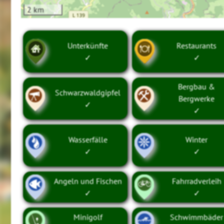
2 km
Unterkünfte
Restaurants
✓
✓
Bergbau &
Schwarzwaldgipfel
Bergwerke
✓
✓
Wasserfälle
Winter
✓
✓
Angeln und Fischen
Fahrradverleih
✓
✓
Minigolf
Schwimmbäder