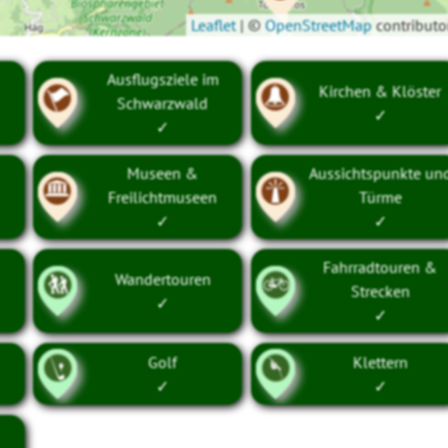
Leaflet
|
©
OpenStreetMap
contributo
Ausflugsziele im
Kirchen & Klöster
Schwarzwald
✓
✓
Museen &
Aussichtspunkte un
Freilichtmuseen
Türme
✓
✓
Fahrradtouren &
Wandertouren
Strecken
✓
✓
Golf
Klettern
✓
✓