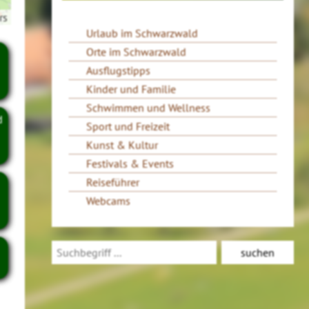
rs
Urlaub im Schwarzwald
Orte im Schwarzwald
Ausflugstipps
Kinder und Familie
Schwimmen und Wellness
d
Sport und Freizeit
Kunst & Kultur
Festivals & Events
Reiseführer
Webcams