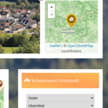
+
−
Leaflet
|
©
OpenStreetMap
10 km
contributors
Schwarzwald-Unterkunft