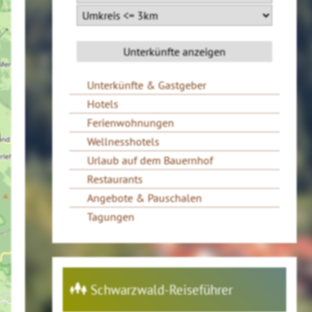
Unterkünfte & Gastgeber
Hotels
Ferienwohnungen
Wellnesshotels
Urlaub auf dem Bauernhof
Restaurants
Angebote & Pauschalen
Tagungen
Schwarzwald-Reiseführer