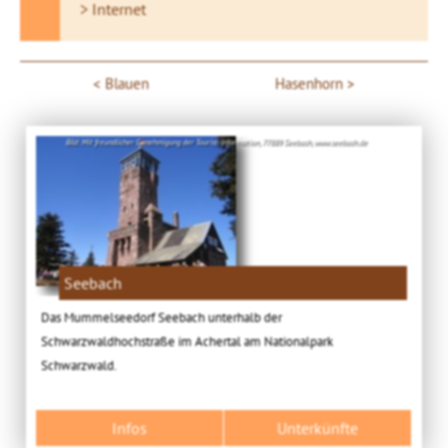
> Internet
Blauen
Hasenhorn
Bild: Mit freundlicher Genehmigung der Tourist-Information, 77889 Seebach, www.seebach.de
Seebach
Das Mummelseedorf Seebach unterhalb der
Schwarzwaldhochstraße im Achertal am Nationalpark
Schwarzwald.
Infos
Unterkünfte