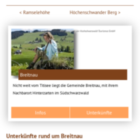
Ramselehöhe
Höchenschwander Berg
Bild: Copyright der Hochschwarzwald Tourismus GmbH
Breitnau
Nicht weit vom Titisee liegt die Gemeinde Breitnau, mit ihrem
Nachbarort Hinterzarten im Südschwarzwald
Infos
Unterkünfte
Unterkünfte rund um Breitnau