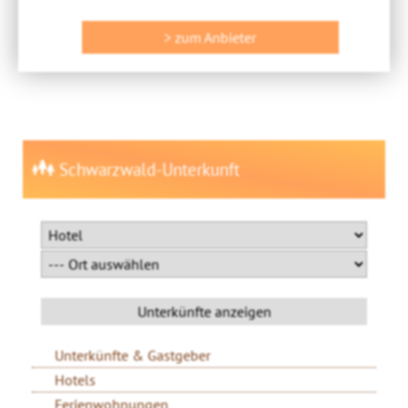
> zum Anbieter
Schwarzwald-Unterkunft
Unterkünfte & Gastgeber
Hotels
Ferienwohnungen