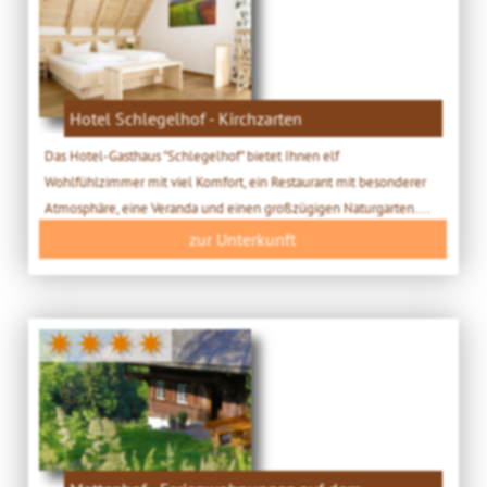
Hotel Schlegelhof - Kirchzarten
Das Hotel-Gasthaus "Schlegelhof" bietet Ihnen elf
Wohlfühlzimmer mit viel Komfort, ein Restaurant mit besonderer
Atmosphäre, eine Veranda und einen großzügigen Naturgarten....
zur Unterkunft
✷✷✷✷