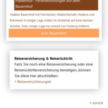
Mattenhof - Ferienwohnungen auf dem
Bauernhof
Intakter Bauernhof mit Milchkühen, Waldwirtschaft, Mosterei und
Brennerei in ruhiger Lage mitten im Glottertal auf einer kleinen
Anhöhe. Trotz ruhiger Lage nur unweit von Freiburg entfernt.
zum Bauernhof
Reiseversicherung & Reiserücktritt
Falls Sie noch eine Reiseversicherung oder eine
Reiserücktrittsversicherung benötigen, können
Sie diese hier abschließen:
> Reiseversicherungen
> zurück