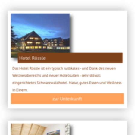
Hotel Rössle
Das Hotel Rössle ist ein typisch rustikales - und Dank des neuen
Wellnessbereichs und neuer Hotelsuiten - sehr stilvoll
eingerichtetes Schwarzwaldhotel. Natur, gutes Essen und Wellness
in Einem.
zur Unterkunft