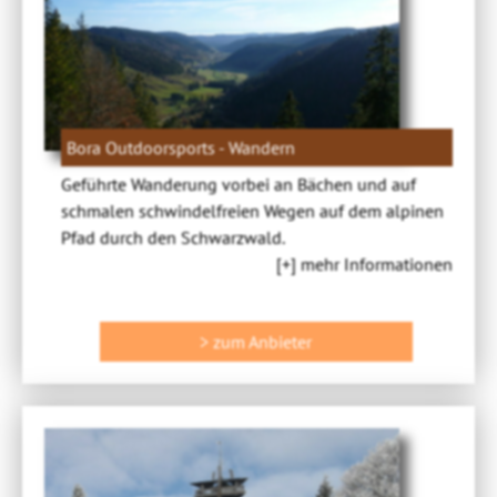
Bora Outdoorsports - Wandern
Geführte Wanderung vorbei an Bächen und auf
schmalen schwindelfreien Wegen auf dem alpinen
Pfad durch den Schwarzwald.
[+] mehr Informationen
> zum Anbieter