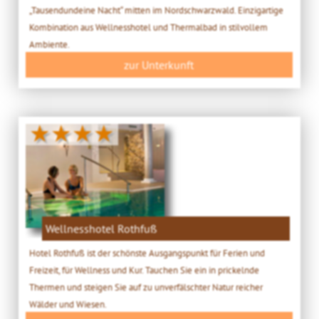
„Tausendundeine Nacht“ mitten im Nordschwarzwald. Einzigartige
Kombination aus Wellnesshotel und Thermalbad in stilvollem
Ambiente.
zur Unterkunft
★★★★
Wellnesshotel Rothfuß
Hotel Rothfuß ist der schönste Ausgangspunkt für Ferien und
Freizeit, für Wellness und Kur. Tauchen Sie ein in prickelnde
Thermen und steigen Sie auf zu unverfälschter Natur reicher
Wälder und Wiesen.