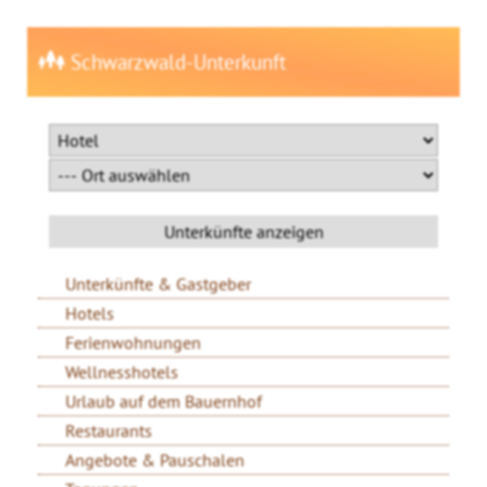
Schwarzwald-Unterkunft
Unterkünfte & Gastgeber
Hotels
Ferienwohnungen
Wellnesshotels
Urlaub auf dem Bauernhof
Restaurants
Angebote & Pauschalen