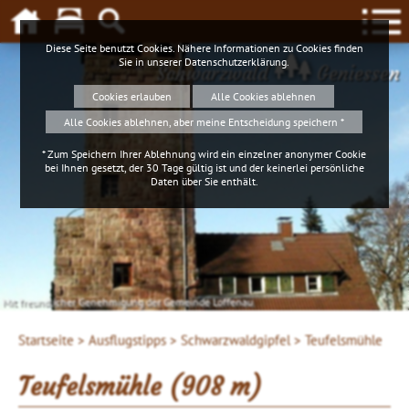
Diese Seite benutzt Cookies. Nähere Informationen zu Cookies finden
Sie in unserer
Datenschutzerklärung
.
Schwarzwald
Geniessen
Cookies erlauben
Alle Cookies ablehnen
Alle Cookies ablehnen, aber meine Entscheidung speichern *
* Zum Speichern Ihrer Ablehnung wird ein einzelner anonymer Cookie
bei Ihnen gesetzt, der 30 Tage gültig ist und der keinerlei persönliche
Daten über Sie enthält.
Mit freundlicher Genehmigung der Gemeinde Loffenau
Startseite >
Ausflugstipps >
Schwarzwaldgipfel >
Teufelsmühle
Teufelsmühle (908 m)