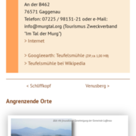
An der B462
76571 Gaggenau
Telefon: 07225 / 98131-21 oder e-Mail:
info@murgtal.org (Tourismus Zweckverband
"Im Tal der Murg")
> Internet
> Googleearth: Teufelsmühle
(ZIP, ca. 1,00 MB)
> Teufelsmühle bei Wikipedia
Schliffkopf
Venusberg
Angrenzende Orte
Bild: Mit freundlicher Genehmigung der Gemeinde Loffenau