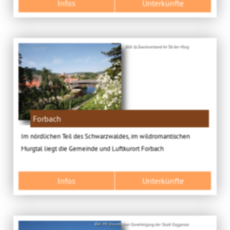
Infos
Unterkünfte
Bild: © Zweckverband Im Tal der Murg
Forbach
Im nördlichen Teil des Schwarzwaldes, im wildromantischen
Murgtal liegt die Gemeinde und Luftkurort Forbach
Infos
Unterkünfte
Bild: Mit freundlicher Genehmigung der Stadt Gaggenau