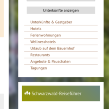
Unterkünfte & Gastgeber
Hotels
Ferienwohnungen
Wellnesshotels
Urlaub auf dem Bauernhof
Restaurants
Angebote & Pauschalen
Tagungen
Schwarzwald-Reiseführer