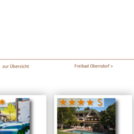
zur Übersicht
Freibad Oberndorf
✷
★★★★ S