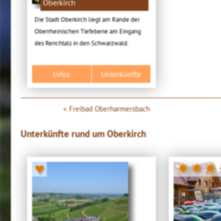
Oberkirch
Die Stadt Oberkirch liegt am Rande der
Oberrheinischen Tiefebene am Eingang
des Renchtals in den Schwarzwald.
Infos
Unterkünfte
Freibad Oberharmersbach
Unterkünfte rund um Oberkirch
♥
✷✷✷