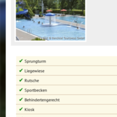
Bild: © Renchtal Tourismus GmbH
✔
Sprungturm
✔
Liegewiese
✔
Rutsche
✔
Sportbecken
✔
Behindertengerecht
✔
Kiosk