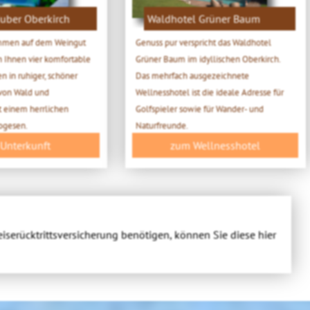
uber Oberkirch
Waldhotel Grüner Baum
ommen auf dem Weingut
Genuss pur verspricht das Waldhotel
n Ihnen vier komfortable
Grüner Baum im idyllischen Oberkirch.
 in ruhiger, schöner
Das mehrfach ausgezeichnete
von Wald und
Wellnesshotel ist die ideale Adresse für
t einem herrlichen
Golfspieler sowie für Wander- und
Vogesen.
Naturfreunde.
 Unterkunft
zum Wellnesshotel
eiserücktrittsversicherung benötigen, können Sie diese hier