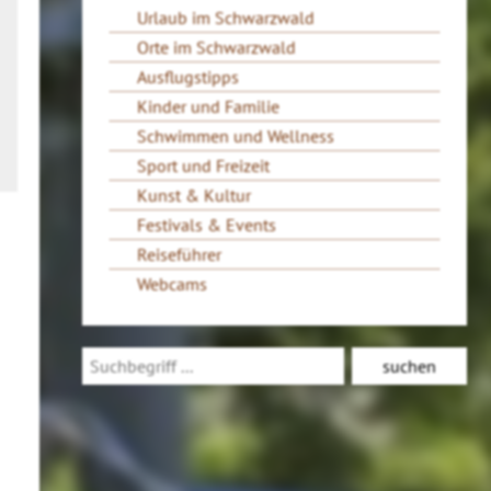
Urlaub im Schwarzwald
Orte im Schwarzwald
Ausflugstipps
Kinder und Familie
Schwimmen und Wellness
Sport und Freizeit
Kunst & Kultur
Festivals & Events
Reiseführer
Webcams