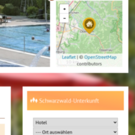
+
−
Leaflet
|
©
OpenStreetMap
10 km
contributors
Schwarzwald-Unterkunft