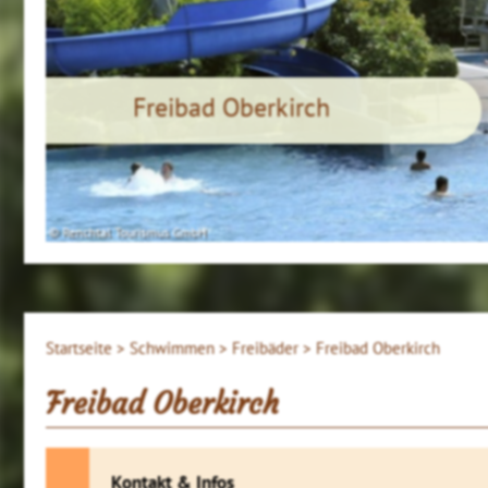
Freibad Oberkirch
© Renchtal Tourismus GmbH
Startseite >
Schwimmen >
Freibäder >
Freibad Oberkirch
Freibad Oberkirch
Kontakt & Infos