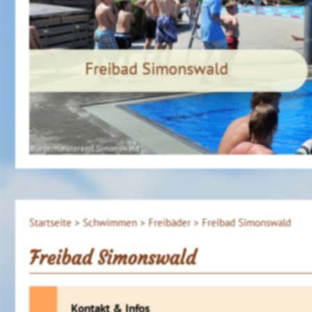
Freibad Simonswald
Bürgermeisteramt Simonswald
Startseite >
Schwimmen >
Freibäder >
Freibad Simonswald
Freibad Simonswald
Kontakt & Infos