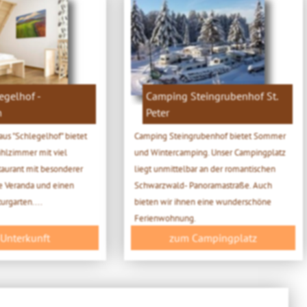
egelhof -
Camping Steingrubenhof St.
n
Peter
us "Schlegelhof" bietet
Camping Steingrubenhof bietet Sommer
ühlzimmer mit viel
und Wintercamping. Unser Campingplatz
taurant mit besonderer
liegt unmittelbar an der romantischen
e Veranda und einen
Schwarzwald- Panoramastraße. Auch
rgarten....
bieten wir ihnen eine wunderschöne
Ferienwohnung.
 Unterkunft
zum Campingplatz