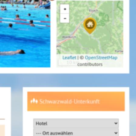
+
−
Leaflet
|
©
OpenStreetMap
10 km
contributors
Schwarzwald-Unterkunft