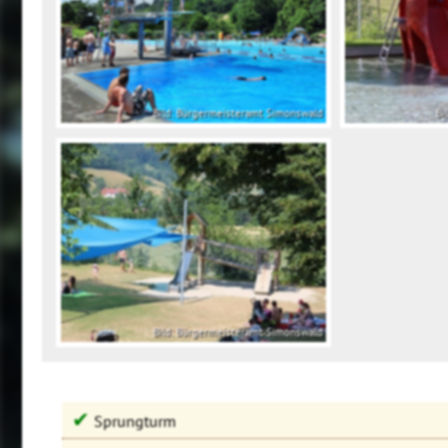
Bild: Bürgermeisteramt Simonswald
Bi
Bild: Bürgermeisteramt Simonswald
✔
Sprungturm