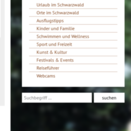
Urlaub im Schwarzwald
Orte im Schwarzwald
Ausflugstipps
Kinder und Familie
Schwimmen und Wellness
Sport und Freizeit
Kunst & Kultur
Festivals & Events
Reiseführer
Webcams