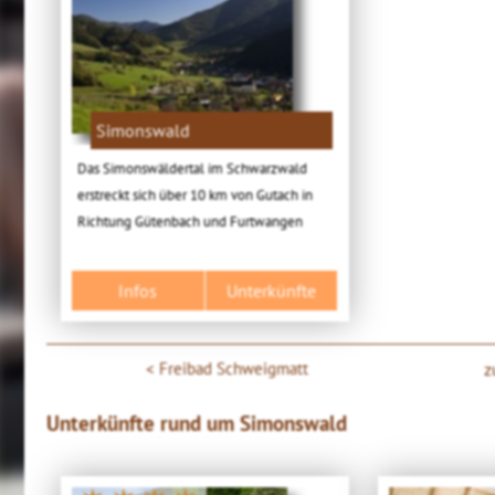
Simonswald
Das Simonswäldertal im Schwarzwald
erstreckt sich über 10 km von Gutach in
Richtung Gütenbach und Furtwangen
Infos
Unterkünfte
Freibad Schweigmatt
z
Unterkünfte rund um Simonswald