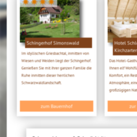
✷✷✷✷
Schingerhof Simonswald
Hotel Schl
Kirchzarte
Im idyllischen Griesbachtal, inmitten von
Wiesen und Weiden liegt der Schingerhof.
Das Hotel-Gastha
Genießen Sie mit ihrer ganzen Familie die
Ihnen elf Wohlf
Ruhe inmitten dieser herrlichen
Komfort, ein Res
Schwarzwaldlandschaft.
Atmosphäre, ein
großzügigen Natu
zum Bauernhof
zur