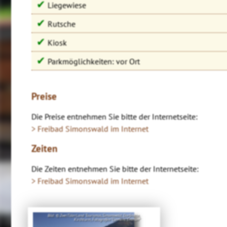
✔
Liegewiese
✔
Rutsche
✔
Kiosk
✔
Parkmöglichkeiten: vor Ort
Preise
Die Preise entnehmen Sie bitte der Internetseite:
> Freibad Simonswald im Internet
Zeiten
Die Zeiten entnehmen Sie bitte der Internetseite:
> Freibad Simonswald im Internet
Bild: © ZweiTälerLand Tourismus,Simonswald, Dorfmitte,
Kirchturm, Fotografen "Clemens Emmler"