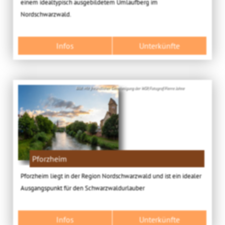
einem idealtypisch ausgebildetem Umlaufberg im
Nordschwarzwald.
Infos
Unterkünfte
Bild: Mit freundlicher Genehmigung der WSP, Fotograf Pierre Johne
Pforzheim
Pforzheim liegt in der Region Nordschwarzwald und ist ein idealer
Ausgangspunkt für den Schwarzwaldurlauber
Infos
Unterkünfte