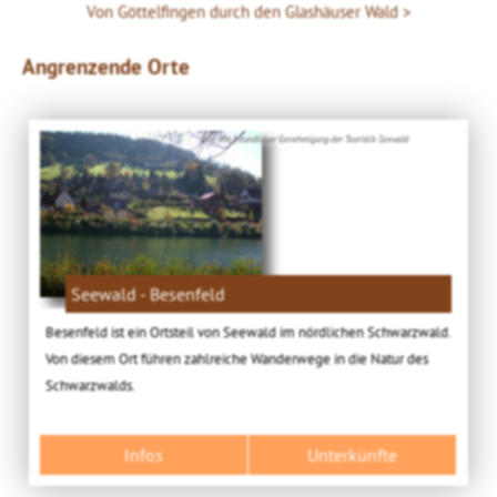
Von Göttelfingen durch den Glashäuser Wald
Angrenzende Orte
Bild: Mit freundlicher Genehmigung der Touristik Seewald
Seewald - Besenfeld
Besenfeld ist ein Ortsteil von Seewald im nördlichen Schwarzwald.
Von diesem Ort führen zahlreiche Wanderwege in die Natur des
Schwarzwalds.
Infos
Unterkünfte