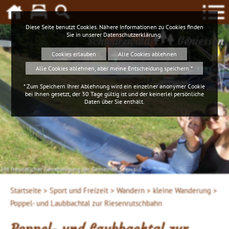
Diese Seite benutzt Cookies. Nähere Informationen zu Cookies finden
Sie in unserer
Datenschutzerklärung
.
Schwarzwald
Geniessen
Cookies erlauben
Alle Cookies ablehnen
Alle Cookies ablehnen, aber meine Entscheidung speichern *
* Zum Speichern Ihrer Ablehnung wird ein einzelner anonymer Cookie
bei Ihnen gesetzt, der 30 Tage gültig ist und der keinerlei persönliche
Daten über Sie enthält.
Mit freundlicher Genehmigung der Gemeinde Seewald
Startseite >
Sport und Freizeit >
Wandern >
kleine Wanderung >
Poppel- und Laubbachtal zur Riesenrutschbahn