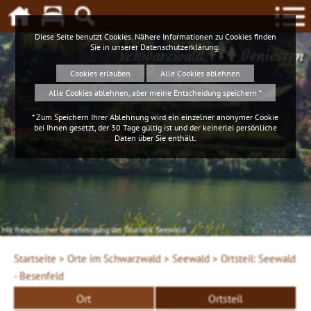
Diese Seite benutzt Cookies. Nähere Informationen zu Cookies finden
Sie in unserer
Datenschutzerklärung
.
Schwarzwald
Geniessen
Cookies erlauben
Alle Cookies ablehnen
Alle Cookies ablehnen, aber meine Entscheidung speichern *
* Zum Speichern Ihrer Ablehnung wird ein einzelner anonymer Cookie
bei Ihnen gesetzt, der 30 Tage gültig ist und der keinerlei persönliche
Daten über Sie enthält.
Mit freundlicher Genehmigung der Touristik Seewald
Startseite >
Orte im Schwarzwald >
Seewald >
Ortsteil: Seewald
- Besenfeld
Ort
Ortsteil