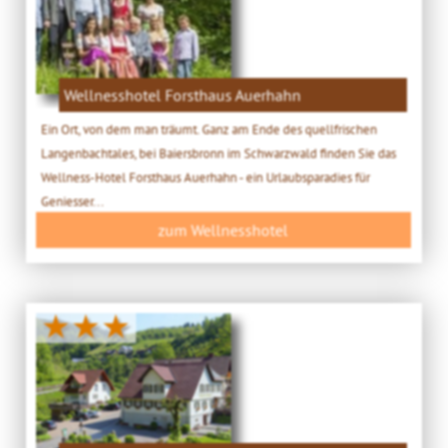
Wellnesshotel Forsthaus Auerhahn
Ein Ort, von dem man träumt. Ganz am Ende des quellfrischen
Langenbachtales, bei Baiersbronn im Schwarzwald finden Sie das
Wellness-Hotel Forsthaus Auerhahn - ein Urlaubsparadies für
Geniesser...
zum Wellnesshotel
★★★