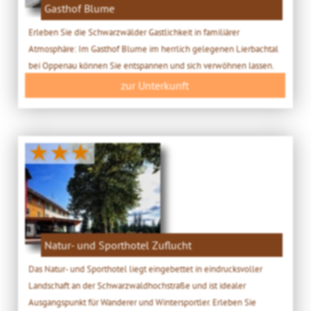
Gasthof Blume
Erleben Sie die Schwarzwälder Gastlichkeit in familiärer
Atmosphäre: Im Gasthof Blume im herrlich gelegenen Lierbachtal
bei Oppenau können Sie entspannen und sich verwöhnen lassen.
zur Unterkunft
★★★
Natur- und Sporthotel Zuflucht
Das Natur- und Sporthotel liegt eingebettet in eindrucksvoller
Landschaft an der Schwarzwaldhochstraße und ist idealer
Ausgangspunkt für Wanderer und Wintersportler. Erleben Sie