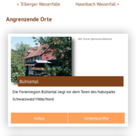
Triberger Wasserfälle
Haselbach Wasserfall
Angrenzende Orte
Bild: Tourist-Information Bühlertal
Bühlertal
Die Ferienregion Bühlertal liegt vor dern Toren des Naturparks
Schwarzwald Mitte/Nord
Infos
Unterkünfte