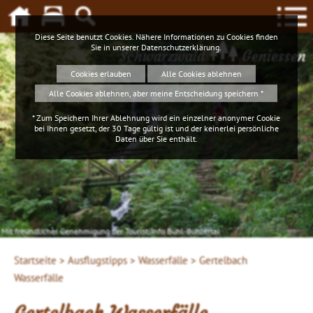
Diese Seite benutzt Cookies. Nähere Informationen zu Cookies finden
Sie in unserer
Datenschutzerklärung
.
Schwarzwald
Geniessen
Cookies erlauben
Alle Cookies ablehnen
Alle Cookies ablehnen, aber meine Entscheidung speichern *
* Zum Speichern Ihrer Ablehnung wird ein einzelner anonymer Cookie
bei Ihnen gesetzt, der 30 Tage gültig ist und der keinerlei persönliche
Daten über Sie enthält.
Mit freundlicher Genehmigung der Tourist-Info Bühl-Bühlertal
Startseite >
Ausflugstipps >
Wasserfälle >
Gertelbach
Wasserfälle