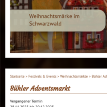
Weihnachtsmärke im
Schwarzwald
Startseite >
Festivals & Events >
Weihnachtsmärkte >
Bühler Ad
Bühler Adventsmarkt
Vergangener Termin
28.11.2025 bis 20.12.2025