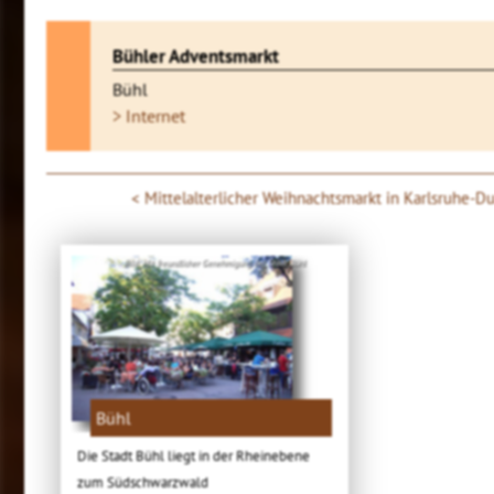
Bühler Adventsmarkt
Bühl
> Internet
Mittelalterlicher Weihnachtsmarkt in Karlsruhe-Du
Bild: Mit freundlicher Genehmigung der Stadt Bühl
Bühl
Die Stadt Bühl liegt in der Rheinebene
zum Südschwarzwald