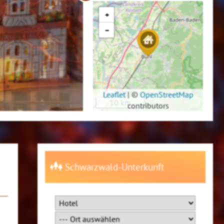
+
−
Leaflet
|
©
OpenStreetMap
10 km
contributors
Schwarzwald-Unterkunft