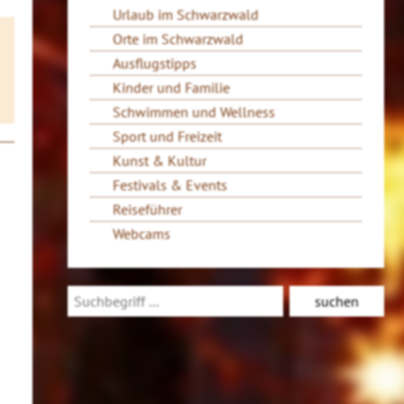
Urlaub im Schwarzwald
Orte im Schwarzwald
Ausflugstipps
Kinder und Familie
Schwimmen und Wellness
Sport und Freizeit
Kunst & Kultur
Festivals & Events
Reiseführer
Webcams