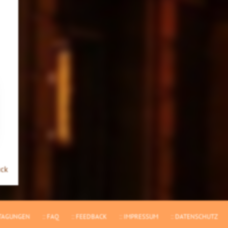
ück
TAGUNGEN
FAQ
FEEDBACK
IMPRESSUM
DATENSCHUTZ