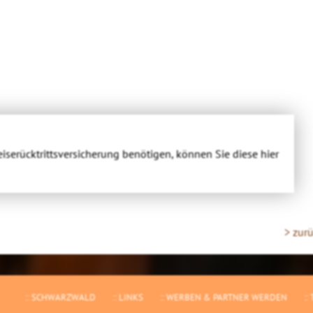
eiserücktrittsversicherung benötigen, können Sie diese hier
> zur
SCHWARZWALD
LINKS
WERBEN & PARTNER WERDEN