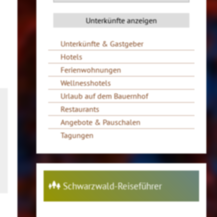
Unterkünfte & Gastgeber
Hotels
Ferienwohnungen
Wellnesshotels
Urlaub auf dem Bauernhof
Restaurants
Angebote & Pauschalen
Tagungen
Schwarzwald-Reiseführer