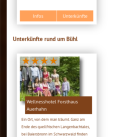
Infos
Unterkünfte
Unterkünfte rund um Bühl
★★★★
Wellnesshotel Forsthaus
Auerhahn
Ein Ort, von dem man träumt. Ganz am
Ende des quellfrischen Langenbachtales,
bei Baiersbronn im Schwarzwald finden