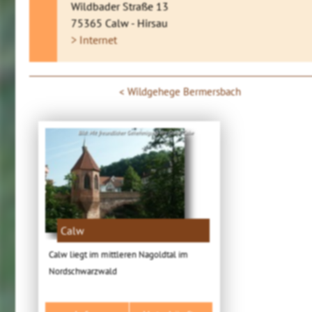
Wildbader Straße 13
75365 Calw - Hirsau
> Internet
Wildgehege Bermersbach
Bild: Mit freundlicher Genehmigung der Stadt Calw
Calw
Calw liegt im mittleren Nagoldtal im
Nordschwarzwald