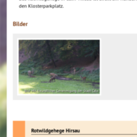
den Klosterparkplatz.
Bilder
Bild: Mit freundlicher Genehmigung der Stadt Calw
Rotwildgehege Hirsau