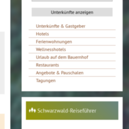
Unterkünfte & Gastgeber
Hotels
Ferienwohnungen
Wellnesshotels
Urlaub auf dem Bauernhof
Restaurants
Angebote & Pauschalen
Tagungen
Schwarzwald-Reiseführer