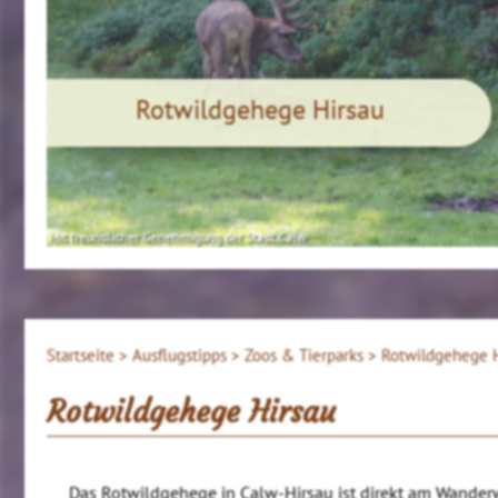
Rotwildgehege Hirsau
Mit freundlicher Genehmigung der Stadt Calw
Startseite >
Ausflugstipps >
Zoos & Tierparks >
Rotwildgehege H
Rotwildgehege Hirsau
Das Rotwildgehege in Calw-Hirsau ist direkt am Wanderw