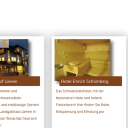
 S
of Löwen
Hotel Ehrich Schömberg
Zimmer und
Das Schwarzwaldhotel mit der
Schwarzwälder
besonderen Note und hohem
 und erstklassige Speisen
Freizeitwert! Hier finden Sie Ruhe,
s Landgasthaus Löwen in
Entspannung und Erholung pur.
ion Teinachtal freut sich
!