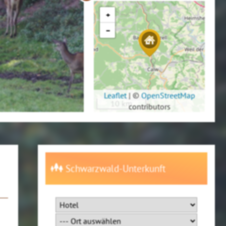
+
−
Leaflet
|
©
OpenStreetMap
10 km
contributors
Schwarzwald-Unterkunft