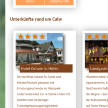
Infos
Unterkünfte
Unterkünfte rund um Calw
★★★★
★★★
Hotel Ochsen in Höfen
Landgasth
Der perfekte Urlaub für Sport-und
Wunderschöne 
Wanderfreunde genauso wie
Appartements, 
Erholungssuchende im Naturpark
Gastfreundschaft
Südschwarzwald. Ein 4-Sterne Hotel mit
der Region - da
Komfort und vielseitiger
der Naturparkreg
Freizeitgestaltungsmöglichkeit
auf Ihren Besuch