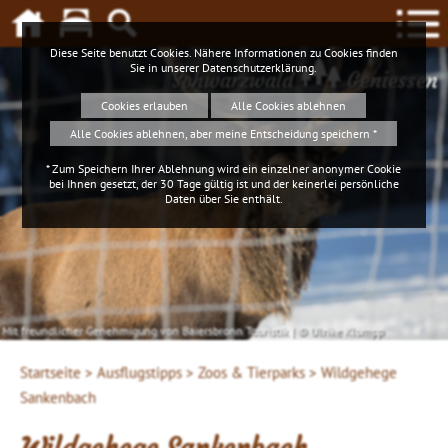
Diese Seite benutzt Cookies. Nähere Informationen zu Cookies finden
Sie in unserer
Datenschutzerklärung
.
Schwarzwald
Geniessen
Cookies erlauben
Alle Cookies ablehnen
Alle Cookies ablehnen, aber meine Entscheidung speichern *
* Zum Speichern Ihrer Ablehnung wird ein einzelner anonymer Cookie
bei Ihnen gesetzt, der 30 Tage gültig ist und der keinerlei persönliche
Daten über Sie enthält.
Mit freundlicher Genehmigung von Baiersbronn Touristik | © Ulrike Klumpp
Startseite >
Ausflugstipps >
Zoos & Tierparks >
Wildgehege
Sankenbach