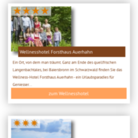
★★★★
Wellnesshotel Forsthaus Auerhahn
Ein Ort, von dem man träumt. Ganz am Ende des quellfrischen
Langenbachtales, bei Baiersbronn im Schwarzwald finden Sie das
Wellness-Hotel Forsthaus Auerhahn - ein Urlaubsparadies für
Geniesser...
zum Wellnesshotel
✷✷✷