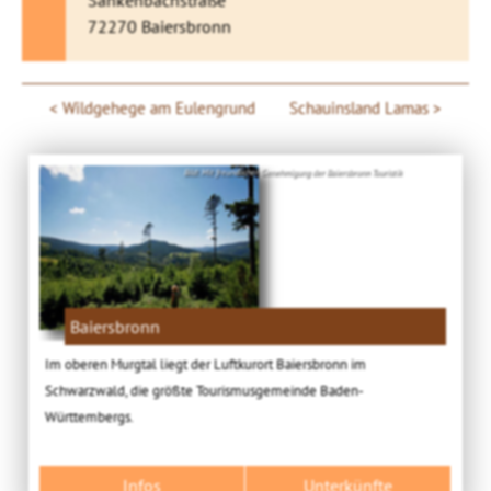
Sankenbachstraße
72270 Baiersbronn
Wildgehege am Eulengrund
Schauinsland Lamas
Bild: Mit freundlicher Genehmigung der Baiersbronn Touristik
Baiersbronn
Im oberen Murgtal liegt der Luftkurort Baiersbronn im
Schwarzwald, die größte Tourismusgemeinde Baden-
Württembergs.
Infos
Unterkünfte