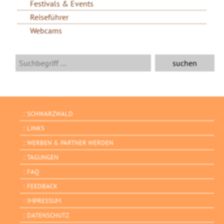
Festivals & Events
Reiseführer
Webcams
SCHWARZWALD
LINKS
WERBEN & PARTNER WERDEN
TAGUNGEN
FAQ
FEEDBACK
IMPRESSUM
DATENSCHUTZ