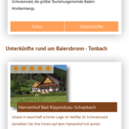
Schwarzwald, die größte Tourismusgemeinde Baden-
Württembergs.
Infos
Unterkünfte
Unterkünfte rund um Baiersbronn - Tonbach
✷✷✷✷✷
Hansenhof Bad Rippoldsau-Schapbach
Urlaub in traumhaft schöner Lage im Wolftal im Schwarzwald.
Genießen Sie Ihre Ferien auf dem Hansenhof mit seinen