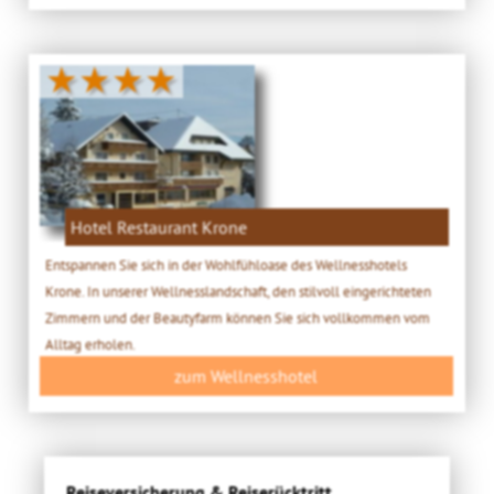
★★★★
Hotel Restaurant Krone
Entspannen Sie sich in der Wohlfühloase des Wellnesshotels
Krone. In unserer Wellnesslandschaft, den stilvoll eingerichteten
Zimmern und der Beautyfarm können Sie sich vollkommen vom
Alltag erholen.
zum Wellnesshotel
Reiseversicherung & Reiserücktritt