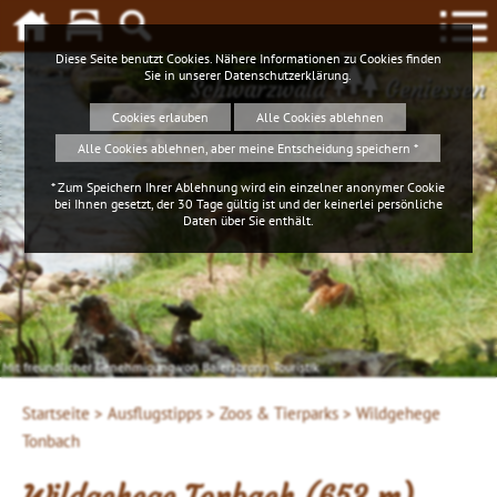
Diese Seite benutzt Cookies. Nähere Informationen zu Cookies finden
Sie in unserer
Datenschutzerklärung
.
Schwarzwald
Geniessen
Cookies erlauben
Alle Cookies ablehnen
Alle Cookies ablehnen, aber meine Entscheidung speichern *
* Zum Speichern Ihrer Ablehnung wird ein einzelner anonymer Cookie
bei Ihnen gesetzt, der 30 Tage gültig ist und der keinerlei persönliche
Daten über Sie enthält.
Mit freundlicher Genehmigung von Baiersbronn Touristik
Startseite >
Ausflugstipps >
Zoos & Tierparks >
Wildgehege
Tonbach