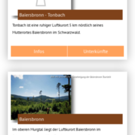
Baiersbronn - Tonbach
Tonbach ist eine ruhiger Luftkurort 5 km nördlich seines
Mutterortes Baiersbronn im Schwarzwald.
Infos
Unterkünfte
Bild: Mit freundlicher Genehmigung der Baiersbronn Touristik
Baiersbronn
Im oberen Murgtal liegt der Luftkurort Baiersbronn im