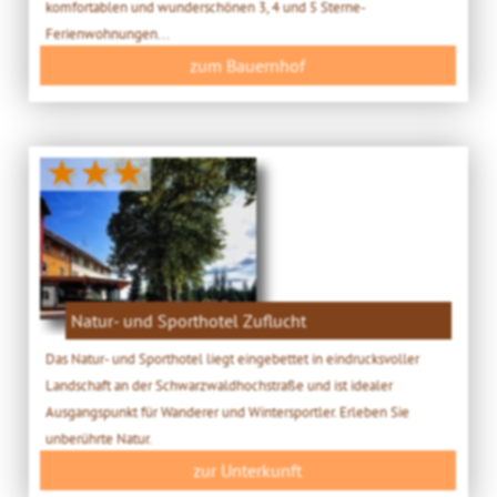
komfortablen und wunderschönen 3, 4 und 5 Sterne-
Ferienwohnungen...
zum Bauernhof
★★★
Natur- und Sporthotel Zuflucht
Das Natur- und Sporthotel liegt eingebettet in eindrucksvoller
Landschaft an der Schwarzwaldhochstraße und ist idealer
Ausgangspunkt für Wanderer und Wintersportler. Erleben Sie
unberührte Natur.
zur Unterkunft