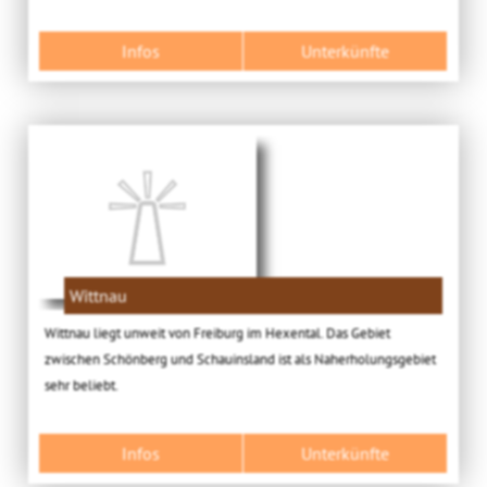
Infos
Unterkünfte
Wittnau
Wittnau liegt unweit von Freiburg im Hexental. Das Gebiet
zwischen Schönberg und Schauinsland ist als Naherholungsgebiet
sehr beliebt.
Infos
Unterkünfte