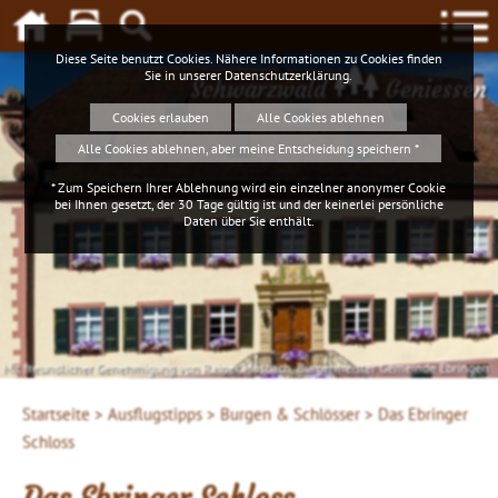
Diese Seite benutzt Cookies. Nähere Informationen zu Cookies finden
Sie in unserer
Datenschutzerklärung
.
Schwarzwald
Geniessen
Cookies erlauben
Alle Cookies ablehnen
Alle Cookies ablehnen, aber meine Entscheidung speichern *
* Zum Speichern Ihrer Ablehnung wird ein einzelner anonymer Cookie
bei Ihnen gesetzt, der 30 Tage gültig ist und der keinerlei persönliche
Daten über Sie enthält.
Mit freundlicher Genehmigung von Rainer Mosbach, Bürgermeister Gemeinde Ebringen
Startseite >
Ausflugstipps >
Burgen & Schlösser >
Das Ebringer
Schloss