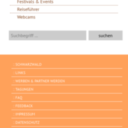
Festivals & Events
Reiseführer
Webcams
SCHWARZWALD
LINKS
WERBEN & PARTNER WERDEN
TAGUNGEN
FAQ
FEEDBACK
IMPRESSUM
DATENSCHUTZ