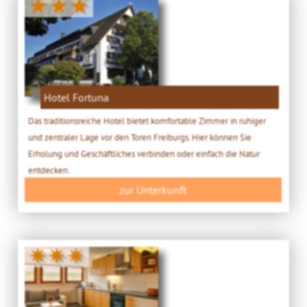
★★★
Hotel Fortuna
Das traditionsreiche Hotel bietet komfortable Zimmer in ruhiger
und zentraler Lage vor den Toren Freiburgs. Hier können Sie
Erholung und Geschäftliches verbinden oder einfach die Natur
entdecken.
zur Unterkunft
✷✷✷