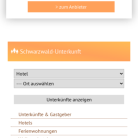
> zum Anbieter
Schwarzwald-Unterkunft
Unterkünfte & Gastgeber
Hotels
Ferienwohnungen