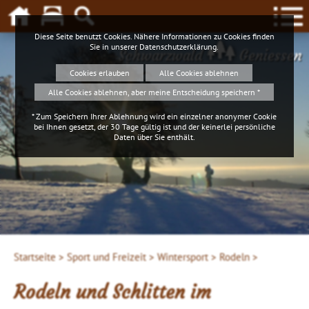
Diese Seite benutzt Cookies. Nähere Informationen zu Cookies finden
Sie in unserer
Datenschutzerklärung
.
Schwarzwald
Geniessen
Cookies erlauben
Alle Cookies ablehnen
Alle Cookies ablehnen, aber meine Entscheidung speichern *
* Zum Speichern Ihrer Ablehnung wird ein einzelner anonymer Cookie
bei Ihnen gesetzt, der 30 Tage gültig ist und der keinerlei persönliche
Daten über Sie enthält.
Startseite >
Sport und Freizeit >
Wintersport >
Rodeln >
Rodeln und Schlitten im