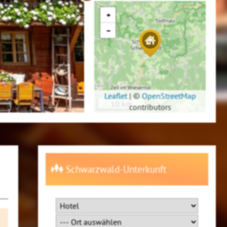
+
−
Leaflet
|
©
OpenStreetMap
10 km
contributors
Schwarzwald-Unterkunft