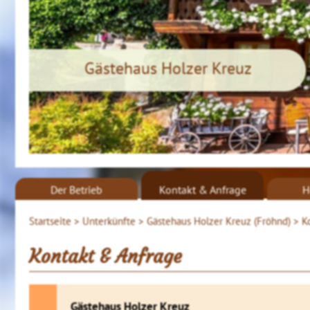
Gästehaus Holzer Kreuz
Der Betrieb
Kontakt & Anfrage
H
Startseite >
Unterkünfte >
Gästehaus Holzer Kreuz (Fröhnd) >
K
Kontakt & Anfrage
Gästehaus Holzer Kreuz