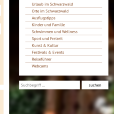
Urlaub im Schwarzwald
Orte im Schwarzwald
Ausflugstipps
Kinder und Familie
Schwimmen und Wellness
Sport und Freizeit
Kunst & Kultur
Festivals & Events
Reiseführer
Webcams