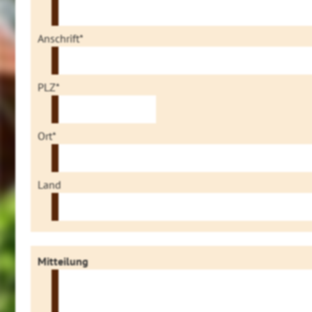
Anschrift*
PLZ*
Ort*
Land
Mitteilung