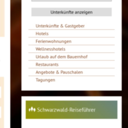
Unterkünfte & Gastgeber
Hotels
Ferienwohnungen
Wellnesshotels
Urlaub auf dem Bauernhof
Restaurants
Angebote & Pauschalen
Tagungen
Schwarzwald-Reiseführer