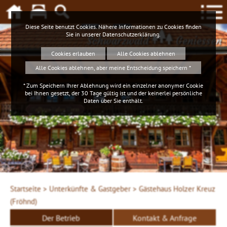
Diese Seite benutzt Cookies. Nähere Informationen zu Cookies finden
Sie in unserer
Datenschutzerklärung
.
Schwarzwald
Geniessen
Cookies erlauben
Alle Cookies ablehnen
Alle Cookies ablehnen, aber meine Entscheidung speichern *
* Zum Speichern Ihrer Ablehnung wird ein einzelner anonymer Cookie
bei Ihnen gesetzt, der 30 Tage gültig ist und der keinerlei persönliche
Daten über Sie enthält.
Startseite >
Unterkünfte & Gastgeber >
Gästehaus Holzer Kreuz
(Fröhnd)
Der Betrieb
Kontakt & Anfrage